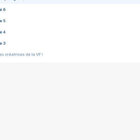
e 6
e 5
e 4
e 3
s créatrices de la VF !
e 2
e 1
e Mektoub My Love arrive enfin ! Rencontre avec Shaïn Boumedine et Sal
i : après Toni en famille
elle réalise le bouleversant Dites lui que je l'aime
ais ! Rencontre autour de Vie privée de Rebecca Zlotowski
 de Marguerite, Grave... Rencontre avec Ella Rumpf