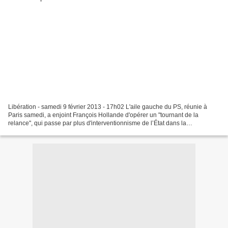
Libération - samedi 9 février 2013 - 17h02 L'aile gauche du PS, réunie à
Paris samedi, a enjoint François Hollande d'opérer un "tournant de la
relance", qui passe par plus d'interventionnisme de l’État dans la
réindustrialisation du pays, "un grand plan...