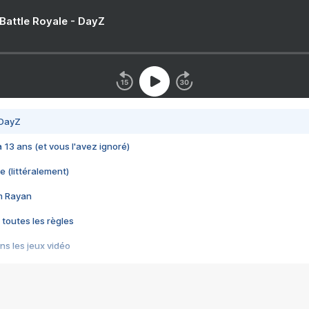
 Battle Royale - DayZ
 DayZ
 a 13 ans (et vous l'avez ignoré)
e (littéralement)
im Rayan
 toutes les règles
s les jeux vidéo
us choquant de Rockstar ? - Le scandale BULLY
e plus moche de Steam