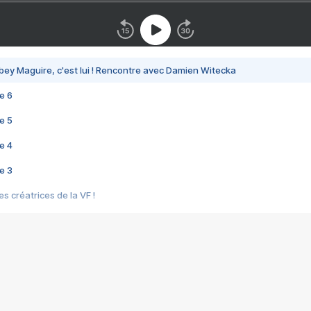
bey Maguire, c'est lui ! Rencontre avec Damien Witecka
e 6
e 5
e 4
e 3
s créatrices de la VF !
e 2
e 1
e Mektoub My Love arrive enfin ! Rencontre avec Shaïn Boumedine et Sal
i : après Toni en famille