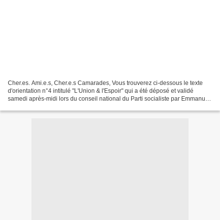
Cher.es. Ami.e.s, Cher.e.s Camarades, Vous trouverez ci-dessous le texte
d'orientation n°4 intitulé "L'Union & l'Espoir" qui a été déposé et validé
samedi après-midi lors du conseil national du Parti socialiste par Emmanuel
Maurel et 31 autres membres...