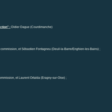
ction" :
Didier Dague (Courdimanche)
la commission, et Sébastien Fontagneu (Deuil-la-Barre/Enghien-les-Bains) ;
 commission, et Laurent Ortalda (Eragny-sur-Oise) ;