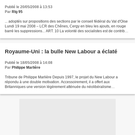
Publié le 20/05/2008 à 13:53
Par
Rlg 95
... adoptés sur propositions des sections par le conseil fédéral du Val d'Oise
Lundi 19 mai 2008 – LCR des Chênes, Cergy en bleu les ajouts, en rouge
barré les suppressions... ART. 10 La volonté des socialistes est de contribuer
à faire de la France un...
Royaume-Uni : la bulle New Labour a éclaté
Publié le 18/05/2008 à 14:08
Par
Philippe Marlière
Tribune de Philippe Marlière Depuis 1997, le projet du New Labour a
répondu à une double motivation. Accessoirement, il a offert aux
Britanniques une version légèrement atténuée du néolibéralisme
thatchérien dont s’étaient fatiguées les classes moyennes...