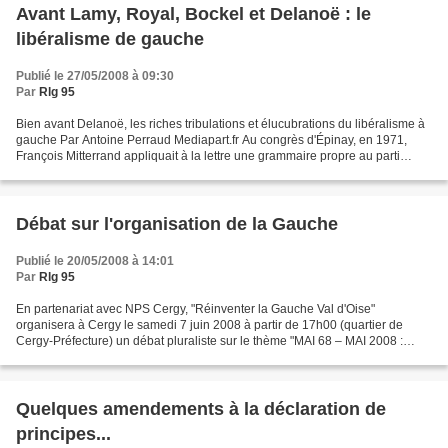
Avant Lamy, Royal, Bockel et Delanoë : le
libéralisme de gauche
Publié le 27/05/2008 à 09:30
Par
Rlg 95
Bien avant Delanoë, les riches tribulations et élucubrations du libéralisme à
gauche Par Antoine Perraud Mediapart.fr Au congrès d'Épinay, en 1971,
François Mitterrand appliquait à la lettre une grammaire propre au parti
socialiste sur lequel il faisait...
Débat sur l'organisation de la Gauche
Publié le 20/05/2008 à 14:01
Par
Rlg 95
En partenariat avec NPS Cergy, "Réinventer la Gauche Val d'Oise"
organisera à Cergy le samedi 7 juin 2008 à partir de 17h00 (quartier de
Cergy-Préfecture) un débat pluraliste sur le thème "MAI 68 – MAI 2008 :
QUELLE ORGANISATION DE LA GAUCHE POUR TRANSFORMER...
Quelques amendements à la déclaration de
principes...