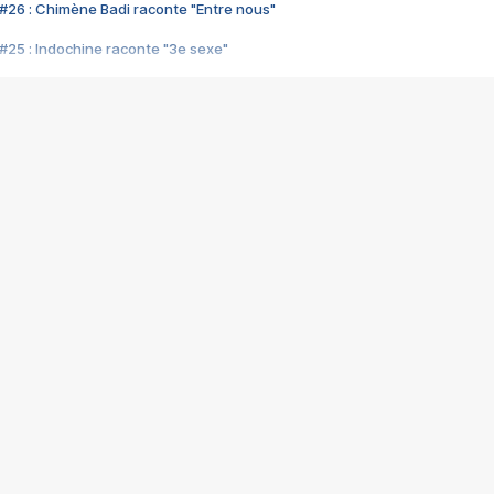
#26 : Chimène Badi raconte "Entre nous"
#25 : Indochine raconte "3e sexe"
#24 : Zaho raconte "C'est chelou"
#23 : Patrick Bruel raconte "Au café des délices"
#22 : Kyo raconte "Le chemin"
#21 : Nolwenn Leroy raconte "Cassé"
#20 : Patrick Hernandez raconte "Born to be alive"
#19 : Lorie raconte "Près de moi"
#18 : Michael Jones raconte "A nos actes manqués" (avec Jean-Jacque
#17 : Khaled raconte "Aïcha"
#16 : Corneille raconte "Parce qu'on vient de loin"
#15 : Indochine raconte "L'aventurier"
14 : Lorie raconte "Sur un air latino"