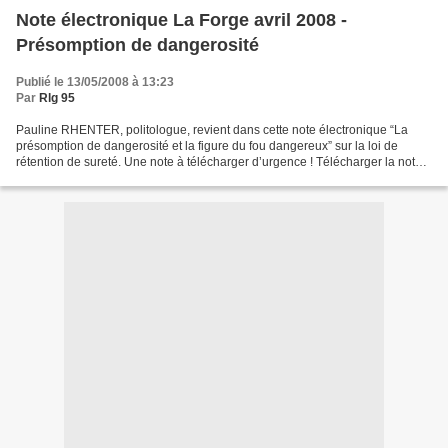
Note électronique La Forge avril 2008 -
Présomption de dangerosité
Publié le 13/05/2008 à 13:23
Par
Rlg 95
Pauline RHENTER, politologue, revient dans cette note électronique “La
présomption de dangerosité et la figure du fou dangereux” sur la loi de
rétention de sureté. Une note à télécharger d’urgence ! Télécharger la note
Introduction La loi de rétention...