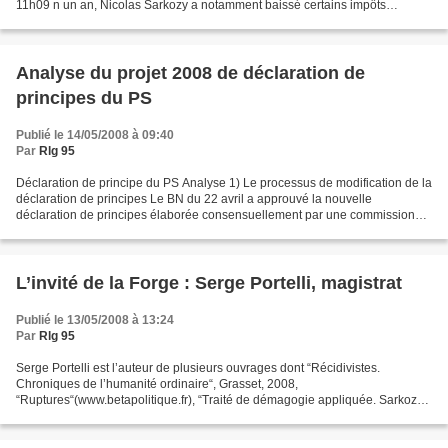
11h09 n un an, Nicolas Sarkozy a notamment baissé certains impôts
(bouclier fiscal, droits de succession,...
Analyse du projet 2008 de déclaration de
principes du PS
Publié le 14/05/2008 à 09:40
Par
Rlg 95
Déclaration de principe du PS Analyse 1) Le processus de modification de la
déclaration de principes Le BN du 22 avril a approuvé la nouvelle
déclaration de principes élaborée consensuellement par une commission
rassemblant toutes les sensibilités de...
L’invité de la Forge : Serge Portelli, magistrat
Publié le 13/05/2008 à 13:24
Par
Rlg 95
Serge Portelli est l’auteur de plusieurs ouvrages dont “Récidivistes.
Chroniques de l’humanité ordinaire“, Grasset, 2008,
“Ruptures“(www.betapolitique.fr), “Traité de démagogie appliquée. Sarkozy,
la récidive et nous“, Michalon, 2006. Il était l’invité...