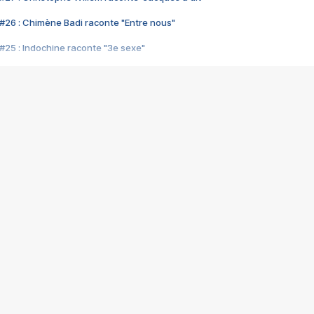
#26 : Chimène Badi raconte "Entre nous"
#25 : Indochine raconte "3e sexe"
#24 : Zaho raconte "C'est chelou"
#23 : Patrick Bruel raconte "Au café des délices"
#22 : Kyo raconte "Le chemin"
#21 : Nolwenn Leroy raconte "Cassé"
#20 : Patrick Hernandez raconte "Born to be alive"
#19 : Lorie raconte "Près de moi"
#18 : Michael Jones raconte "A nos actes manqués" (avec Jean-Jacque
#17 : Khaled raconte "Aïcha"
#16 : Corneille raconte "Parce qu'on vient de loin"
#15 : Indochine raconte "L'aventurier"