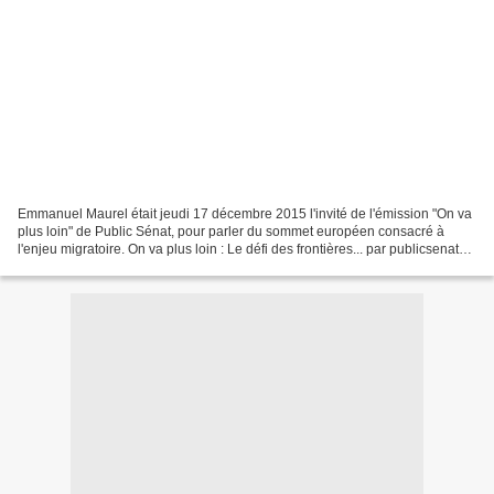
Emmanuel Maurel était jeudi 17 décembre 2015 l'invité de l'émission "On va
plus loin" de Public Sénat, pour parler du sommet européen consacré à
l'enjeu migratoire. On va plus loin : Le défi des frontières... par publicsenat
Emmanuel Maurel, député européen...