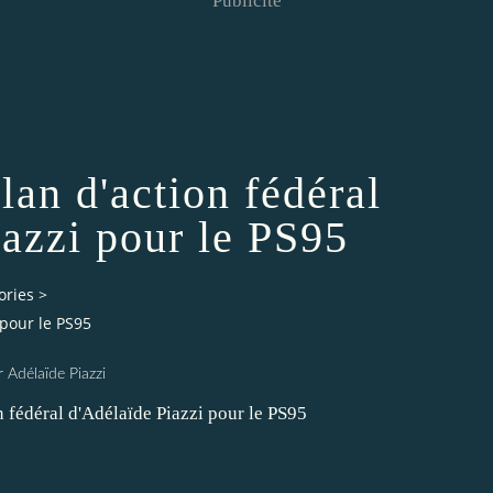
Publicité
lan d'action fédéral
iazzi pour le PS95
ories
>
 pour le PS95
r Adélaïde Piazzi