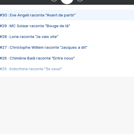
#30 : Eve Angeli raconte "Avant de partir"
#29 : MC Solaar raconte "Bouge de là"
28 : Lorie raconte "Je vais vite"
#27 : Christophe Willem raconte "Jacques a dit"
#26 : Chimène Badi raconte "Entre nous"
#25 : Indochine raconte "3e sexe"
#24 : Zaho raconte "C'est chelou"
#23 : Patrick Bruel raconte "Au café des délices"
#22 : Kyo raconte "Le chemin"
#21 : Nolwenn Leroy raconte "Cassé"
#20 : Patrick Hernandez raconte "Born to be alive"
#19 : Lorie raconte "Près de moi"