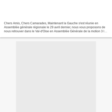
Chers Amis, Chers Camarades, Maintenant la Gauche s'est réunie en
Assemblée générale régionale le 29 avril dernier, nous vous proposons de
nous retrouver dans le Val-d'Oise en Assemblée Générale de la motion 3 le
Mardi 27 mai 2014 à 20h30 Salle du Conseil...