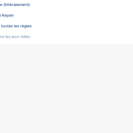
e (littéralement)
im Rayan
 toutes les règles
s les jeux vidéo
us choquant de Rockstar ? - Le scandale BULLY
e plus moche de Steam
du RÊVE tourne au CAUCHEMAR
pendant 8 heures
it… à tort
umiliés par un jeu vidéo
ire - Final Fantasy 8
ti un empire - Age of Empires
story DOFUS