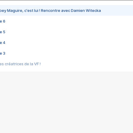
bey Maguire, c'est lui ! Rencontre avec Damien Witecka
e 6
e 5
e 4
e 3
s créatrices de la VF !
e 2
e 1
e Mektoub My Love arrive enfin ! Rencontre avec Shaïn Boumedine et Sal
i : après Toni en famille
elle réalise le bouleversant Dites lui que je l'aime
ais ! Rencontre autour de Vie privée de Rebecca Zlotowski