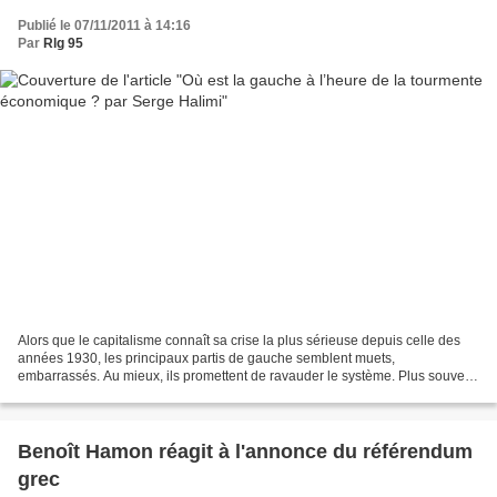
Publié le 07/11/2011 à 14:16
Par
Rlg 95
Alors que le capitalisme connaît sa crise la plus sérieuse depuis celle des
années 1930, les principaux partis de gauche semblent muets,
embarrassés. Au mieux, ils promettent de ravauder le système. Plus souvent,
ils cherchent à prouver leur sens des...
Benoît Hamon réagit à l'annonce du référendum
grec