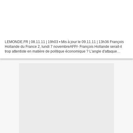
LEMONDE.FR | 08.11.11 | 19h03 • Mis à jour le 09.11.11 | 13h36 François
Hollande du France 2, lundi 7 novembreAFP/- François Hollande serait-il
trop attentiste en matière de politique économique ? L'angle d'attaque
prudent du candidat socialiste, en cette...