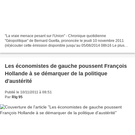
"La vraie menace pesant sur l'Union" - Chronique quotidienne
"Géopolitique" de Bernard Guetta, prononcée le jeudi 10 novembre 2011
(ré)écouter cette émission disponible jusqu’au 05/08/2014 08h16 Le plus
grand danger pour l’Europe n’est peut-être pas celui...
Les économistes de gauche poussent François
Hollande à se démarquer de la politique
d'austérité
Publié le 10/11/2011 à 08:51
Par
Rlg 95