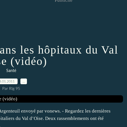
Publicité
ans les hôpitaux du Val
se (vidéo)
Santé
8.01.2011
…
Par Rlg 95
Argenteuil envoyé par vonews. - Regardez les dernières
pitaliers du Val d’Oise. Deux rassemblements ont été
.