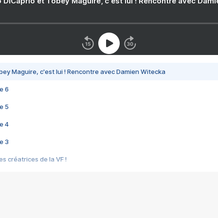
 DiCaprio et Tobey Maguire, c'est lui ! Rencontre avec Dam
bey Maguire, c'est lui ! Rencontre avec Damien Witecka
e 6
e 5
e 4
e 3
s créatrices de la VF !
e 2
e 1
e Mektoub My Love arrive enfin ! Rencontre avec Shaïn Boumedine et Sal