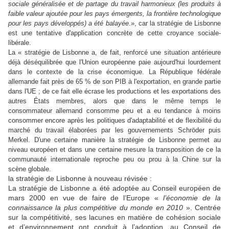
sociale généralisée et de partage du travail harmonieux (les produits à
faible valeur ajoutée pour les pays émergents, la frontière technologique
pour les pays développés) a été balayée
.», car la stratégie de Lisbonne
est une tentative d'application concrète de cette croyance sociale-
libérale.
La « stratégie de Lisbonne a, de fait, renforcé une situation antérieure
déjà déséquilibrée que l'Union européenne paie aujourd'hui lourdement
dans le contexte de la crise économique. La République fédérale
allemande fait près de 65 % de son PIB à l'exportation, en grande partie
dans l'UE ; de ce fait elle écrase les productions et les exportations des
autres États membres, alors que dans le même temps le
consommateur allemand consomme peu et a eu tendance à moins
consommer encore après les politiques d'adaptabilité et de flexibilité du
marché du travail élaborées par les gouvernements Schröder puis
Merkel. D'une certaine manière la stratégie de Lisbonne permet au
niveau européen et dans une certaine mesure la transposition de ce la
communauté internationale reproche peu ou prou à la Chine sur la
scène globale.
la stratégie de Lisbonne à nouveau révisée :
La stratégie de Lisbonne a été adoptée au Conseil européen de
mars 2000 en vue de faire de l’Europe «
l’économie de la
connaissance la plus compétitive du monde en 2010
». Centrée
sur la compétitivité, ses lacunes en matière de cohésion sociale
et d’environnement ont conduit à l’adoption, au Conseil de