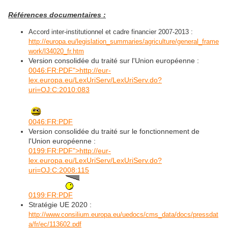
Références documentaires :
Accord inter-institutionnel et cadre financier 2007-2013 :
http://europa.eu/legislation_summaries/agriculture/general_frame
work/l34020_fr.htm
Version consolidée du traité sur l'Union européenne :
0046:FR:PDF">http://eur-
lex.europa.eu/LexUriServ/LexUriServ.do?
uri=OJ:C:2010:083
0046:FR:PDF
Version consolidée du traité sur le fonctionnement de
l'Union européenne :
0199:FR:PDF">http://eur-
lex.europa.eu/LexUriServ/LexUriServ.do?
uri=OJ:C:2008:115
0199:FR:PDF
Stratégie UE 2020 :
http://www.consilium.europa.eu/uedocs/cms_data/docs/pressdat
a/fr/ec/113602.pdf