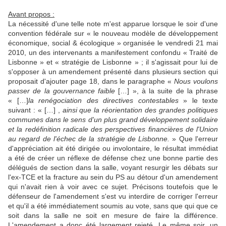
Avant propos :
La nécessité d'une telle note m'est apparue lorsque le soir d'une
convention fédérale sur « le nouveau modèle de développement
économique, social & écologique » organisée le vendredi 21 mai
2010, un des intervenants a manifestement confondu « Traité de
Lisbonne » et « stratégie de Lisbonne » ; il s'agissait pour lui de
s'opposer à un amendement présenté dans plusieurs section qui
proposait d'ajouter page 18, dans le paragraphe «
Nous voulons
passer de la gouvernance faible
[…] », à la suite de la phrase
«
[
…
]
la renégociation des directives contestables
»
le texte
suivant : « […] ,
ainsi que la réorientation des grandes politiques
communes dans le sens d'un plus grand développement solidaire
et la redéfinition radicale des perspectives financières de l'Union
au regard de l'échec de la stratégie de Lisbonne.
» Que l'erreur
d'appréciation ait été dirigée ou involontaire, le résultat immédiat
a été de créer un réflexe de défense chez une bonne partie des
délégués de section dans la salle, voyant resurgir les débats sur
l'ex-TCE et la fracture au sein du PS au détour d'un amendement
qui n'avait rien à voir avec ce sujet. Précisons toutefois que le
défenseur de l'amendement s'est vu interdire de corriger l'erreur
et qu'il a été immédiatement soumis au vote, sans que qui que ce
soit dans la salle ne soit en mesure de faire la différence.
L'amendement a donc été largement rejeté. Le même soir, un