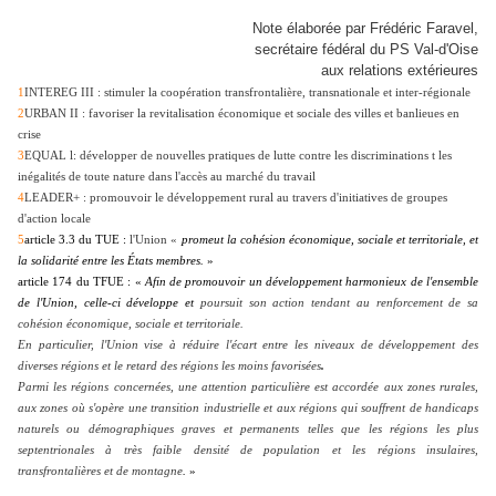
Note élaborée par Frédéric Faravel,
secrétaire fédéral du PS Val-d'Oise
aux relations extérieures
1
INTEREG III : stimuler la coopération transfrontalière, transnationale et inter-régionale
2
URBAN II : favoriser la revitalisation économique et sociale des villes et banlieues en
crise
3
EQUAL l: développer de nouvelles pratiques de lutte contre les discriminations t les
inégalités de toute nature dans l'accès au marché du travail
4
LEADER+ : promouvoir le développement rural au travers d'initiatives de groupes
d'action locale
5
article 3.3 du TUE :
l'Union «
promeut la cohésion économique, sociale et territoriale, et
la solidarité entre les États membres.
»
article 174 du TFUE : «
Afin de promouvoir un développement harmonieux de l'ensemble
de l'Union, celle-ci développe et
poursuit son action tendant au renforcement de sa
cohésion économique, sociale et territoriale.
En particulier, l'Union vise à
réduire l'écart entre les niveaux de développement des
diverses régions et le retard des régions les moins favorisées
.
Parmi les régions concernées, une attention particulière est accordée aux zones rurales,
aux zones où s'opère une transition industrielle et aux régions qui souffrent de handicaps
naturels ou démographiques graves et permanents telles que les régions les plus
septentrionales à très faible densité de population et les régions insulaires,
transfrontalières et de montagne
.
»