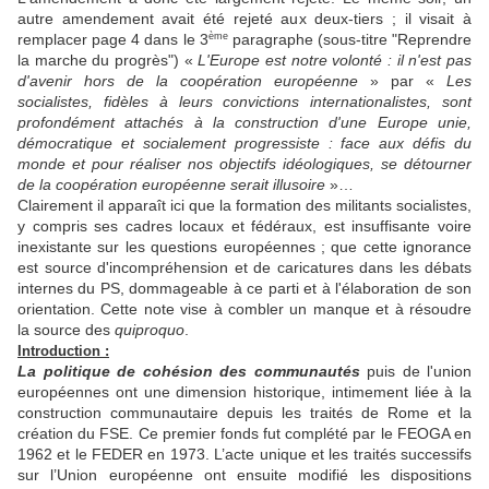
autre amendement avait été rejeté aux deux-tiers ; il visait à
remplacer page 4 dans le 3
paragraphe (sous-titre "Reprendre
ème
la marche du progrès") «
L'Europe est notre volonté : il n'est pas
d'avenir hors de la coopération européenne
» par «
Les
socialistes, fidèles à leurs convictions internationalistes, sont
profondément attachés à la construction d'une Europe unie,
démocratique et socialement progressiste : face aux défis du
monde et pour réaliser nos objectifs idéologiques, se détourner
de la coopération européenne serait illusoire
»…
Clairement il apparaît ici que la formation des militants socialistes,
y compris ses cadres locaux et fédéraux, est insuffisante voire
inexistante sur les questions européennes ; que cette ignorance
est source d'incompréhension et de caricatures dans les débats
internes du PS, dommageable à ce parti et à l'élaboration de son
orientation. Cette note vise à combler un manque et à résoudre
la source des
quiproquo
.
Introduction :
La politique de cohésion des communautés
puis de l'union
européennes ont une dimension historique, intimement liée à la
construction communautaire depuis les traités de Rome et la
création du FSE. Ce premier fonds fut complété par le FEOGA en
1962 et le FEDER en 1973. L’acte unique et les traités successifs
sur l’Union européenne ont ensuite modifié les dispositions