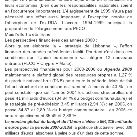
leurs économies (bien que les responsabilités nationales soient
en l'occurrence importantes). L'élargissement de 1995 n'aura pas
nécessité une effort aussi important, à l'exception notoire de
l'absorption de l'ex-RDA. L'accord 1994-1999 anticipait la
préparation de l'élargissement aux PECO.
Mais l'effort a été freiné.
Les perspectives financières des années 2000 :
Alors qu'est élaborée la « stratégie de Lisbonne », l'effort
financier des années précédentes faiblit. Pourtant c'est dans ces
conditions que l'Union européenne va intégrer 12 nouveaux
entrants (PECO + Chypre + Malte).
Les perspectives financières pour 2000-2006 ou
Agenda 2000
maintiennent le plafond global des ressources propres à 1,27 %
du produit national brut (PNB) pour toute la période. Mais de fait
l'effort structurel de cohésion est ramené à moins de 40 % : on
peut constater que sur l'année 2004 les actions structurelles ont
pesé 41 milliards d'euros (34,94 % du budget communautaire) et
la stratégie de pré-adhésion 3,45 milliards (2,94 %) ; en 2005, on
passe 34,87 et 2,89 % du budget communautaire ; en 2006 ce
sera respectivement 35,49 et 2,86 %.
Le montant global du budget de l’Union s’élève à 864,316 milliards
d'euros pour la période 2007-2013
et la politique structurelle, avec 308
milliards d'euros, absorbera à peine plus d’un tiers de cette somme.