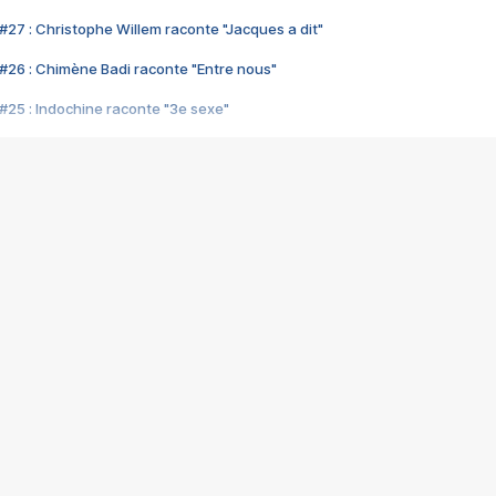
#27 : Christophe Willem raconte "Jacques a dit"
#26 : Chimène Badi raconte "Entre nous"
#25 : Indochine raconte "3e sexe"
#24 : Zaho raconte "C'est chelou"
#23 : Patrick Bruel raconte "Au café des délices"
#22 : Kyo raconte "Le chemin"
#21 : Nolwenn Leroy raconte "Cassé"
#20 : Patrick Hernandez raconte "Born to be alive"
#19 : Lorie raconte "Près de moi"
#18 : Michael Jones raconte "A nos actes manqués" (avec Jean-Jacque
#17 : Khaled raconte "Aïcha"
#16 : Corneille raconte "Parce qu'on vient de loin"