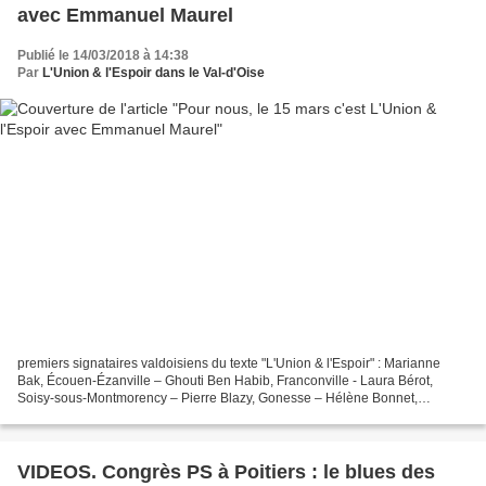
avec Emmanuel Maurel
Publié le 14/03/2018 à 14:38
Par
L'Union & l'Espoir dans le Val-d'Oise
premiers signataires valdoisiens du texte "L'Union & l'Espoir" : Marianne
Bak, Écouen-Ézanville – Ghouti Ben Habib, Franconville - Laura Bérot,
Soisy-sous-Montmorency – Pierre Blazy, Gonesse – Hélène Bonnet,
Montmorency – Élisabeth Bouton, Eaubonne/Montlignon...
VIDEOS. Congrès PS à Poitiers : le blues des