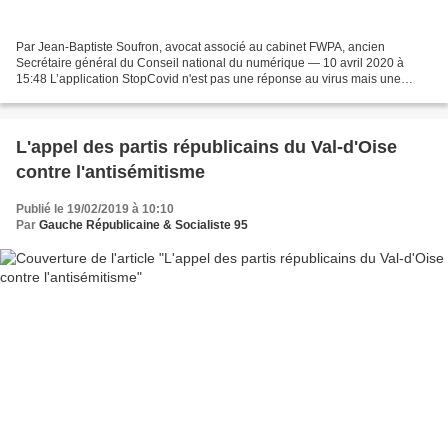
Par Jean-Baptiste Soufron, avocat associé au cabinet FWPA, ancien
Secrétaire général du Conseil national du numérique — 10 avril 2020 à
15:48 L’application StopCovid n'est pas une réponse au virus mais une
démarche idéologique destinée à limiter les libertés...
L'appel des partis républicains du Val-d'Oise
contre l'antisémitisme
Publié le 19/02/2019 à 10:10
Par
Gauche Républicaine & Socialiste 95