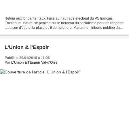
Retour aux fondamentaux. Face au naufrage électoral du PS français,
Emmanuel Maurel se penche sur le berceau du socialisme pour en rappeler
la raison d'être et la place qu'il doit prendre. Marianne - tribune publiée dans
l'édition du 9 au 15 février 2018 Emmanuel...
L'Union & l'Espoir
Publié le 29/01/2018 à 11:06
Par
L'Union & l'Espoir Val-d'Oise