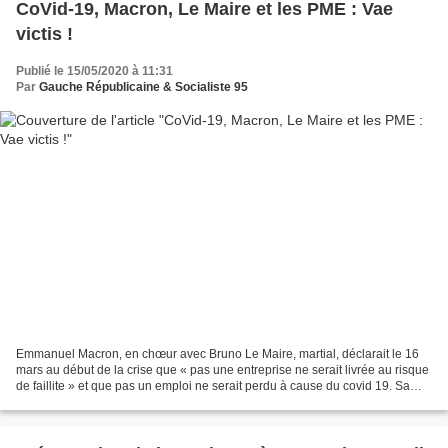
CoVid-19, Macron, Le Maire et les PME : Vae
victis !
Publié le 15/05/2020 à 11:31
Par
Gauche Républicaine & Socialiste 95
Emmanuel Macron, en chœur avec Bruno Le Maire, martial, déclarait le 16
mars au début de la crise que « pas une entreprise ne serait livrée au risque
de faillite » et que pas un emploi ne serait perdu à cause du covid 19. Sa
déclaration a fait long feu....