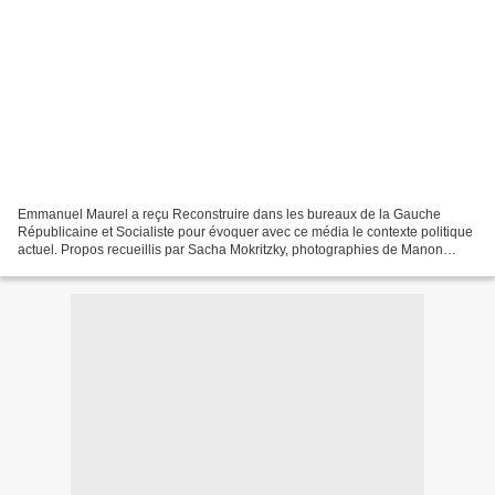
Emmanuel Maurel a reçu Reconstruire dans les bureaux de la Gauche
Républicaine et Socialiste pour évoquer avec ce média le contexte politique
actuel. Propos recueillis par Sacha Mokritzky, photographies de Manon
Decremps. La crise sanitaire empêche la...