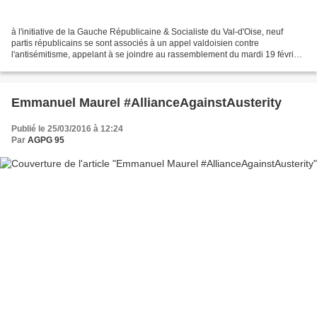
à l'initiative de la Gauche Républicaine & Socialiste du Val-d'Oise, neuf
partis républicains se sont associés à un appel valdoisien contre
l'antisémitisme, appelant à se joindre au rassemblement du mardi 19 février
2019 Place de la République à Paris...
Emmanuel Maurel #AllianceAgainstAusterity
Publié le 25/03/2016 à 12:24
Par
AGPG 95