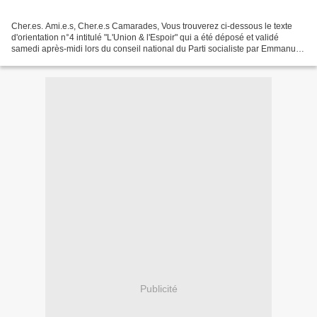
Cher.es. Ami.e.s, Cher.e.s Camarades, Vous trouverez ci-dessous le texte
d'orientation n°4 intitulé "L'Union & l'Espoir" qui a été déposé et validé
samedi après-midi lors du conseil national du Parti socialiste par Emmanuel
Maurel et 31 autres membres...
Publicité