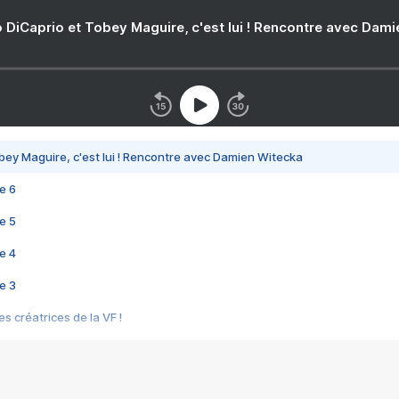
 DiCaprio et Tobey Maguire, c'est lui ! Rencontre avec Dam
bey Maguire, c'est lui ! Rencontre avec Damien Witecka
e 6
e 5
e 4
e 3
s créatrices de la VF !
e 2
e 1