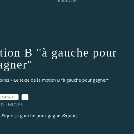
Publicité
otion B "à gauche pour
agner"
ories
>
Le texte de la motion B "à gauche pour gagner"
3.04.2015
…
Par MLG 95