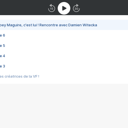
bey Maguire, c'est lui ! Rencontre avec Damien Witecka
e 6
e 5
e 4
e 3
s créatrices de la VF !
e 2
e 1
e Mektoub My Love arrive enfin ! Rencontre avec Shaïn Boumedine et Sal
i : après Toni en famille
elle réalise le bouleversant Dites lui que je l'aime