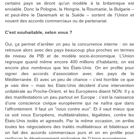
certains pays se diront qu’un modèle à la britannique est
enviable. Donc la Pologne, la Hongrie, la Roumanie, la Bulgarie –
et peut-être le Danemark et la Suède – sortent de l’Union et
nouent des accords commerciaux ou de partenariat.
C’est souhaitable, selon vous ?
Oui, ça permet d’arrêter un peu la concurrence interne : on se
retrouve alors avec des pays beaucoup plus proches en termes
de niveau de PIB et de modèle socio-économique. L’Union
regroupe quand même encore 400 millions d’habitants, on est
encore plus nombreux que les États-Unis. On en profite pour
signer des accords d’association avec des pays de la
Méditerranée. Et avec un peu de chance – c’est horrible ce que
je vais dire – mais les Etats-Unis décident d’une intervention
unilatérale au Proche-Orient, et les Européens disent NON. Il y a
des manifestations un peu partout en Europe : c’est la naissance
d’une conscience civique européenne qui ne naîtra que dans
l’affrontement. Il faut un "
nous contre eux
". Et il vaut mieux que
ce soit nous Européens, multilatéralistes, légalistes, contre les
États-Unis isolés et agressifs. Par la même occasion, on arrête
toutes les négociations des traités multilatéraux et bilatéraux et
on fait des accords commerciaux purs et on en profite pour
renforcer le développement endogène de l’Union européenne.