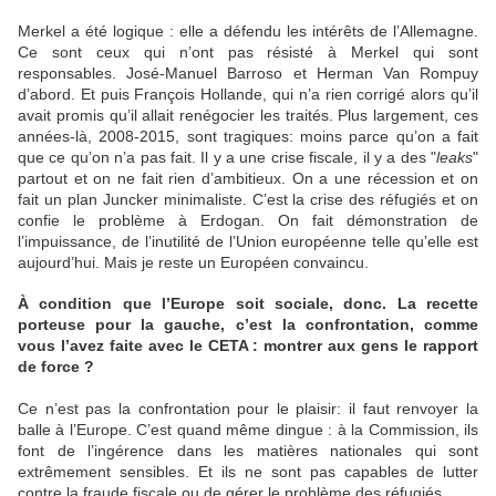
Merkel a été logique : elle a défendu les intérêts de l’Allemagne.
Ce sont ceux qui n’ont pas résisté à Merkel qui sont
responsables. José-Manuel Barroso et Herman Van Rompuy
d’abord. Et puis François Hollande, qui n’a rien corrigé alors qu’il
avait promis qu’il allait renégocier les traités. Plus largement, ces
années-là, 2008-2015, sont tragiques: moins parce qu’on a fait
que ce qu’on n’a pas fait. Il y a une crise fiscale, il y a des "
leaks
"
partout et on ne fait rien d’ambitieux. On a une récession et on
fait un plan Juncker minimaliste. C’est la crise des réfugiés et on
confie le problème à Erdogan. On fait démonstration de
l’impuissance, de l’inutilité de l’Union européenne telle qu’elle est
aujourd’hui. Mais je reste un Européen convaincu.
À condition que l’Europe soit sociale, donc. La recette
porteuse pour la gauche, c’est la confrontation, comme
vous l’avez faite avec le CETA : montrer aux gens le rapport
de force ?
Ce n’est pas la confrontation pour le plaisir: il faut renvoyer la
balle à l’Europe. C’est quand même dingue : à la Commission, ils
font de l’ingérence dans les matières nationales qui sont
extrêmement sensibles. Et ils ne sont pas capables de lutter
contre la fraude fiscale ou de gérer le problème des réfugiés.