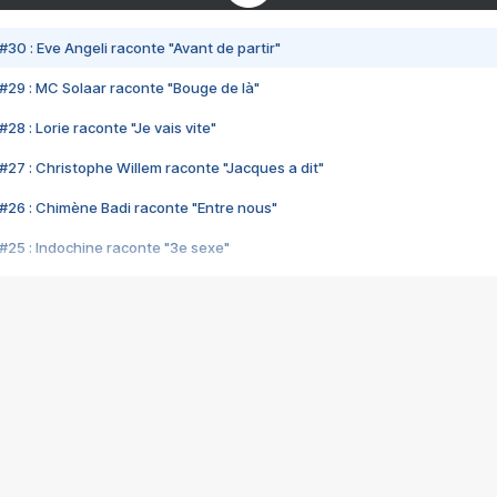
#30 : Eve Angeli raconte "Avant de partir"
#29 : MC Solaar raconte "Bouge de là"
28 : Lorie raconte "Je vais vite"
#27 : Christophe Willem raconte "Jacques a dit"
#26 : Chimène Badi raconte "Entre nous"
#25 : Indochine raconte "3e sexe"
#24 : Zaho raconte "C'est chelou"
#23 : Patrick Bruel raconte "Au café des délices"
#22 : Kyo raconte "Le chemin"
#21 : Nolwenn Leroy raconte "Cassé"
#20 : Patrick Hernandez raconte "Born to be alive"
#19 : Lorie raconte "Près de moi"