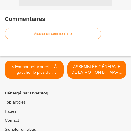
Commentaires
Ajouter un commentaire
< Emmanuel Maurel : "À
ASSEMBLÉE GÉNÉRALE
gauche, le plus dur
DE LA MOTION B – MARDI
commence" - chronique
16 MAI 2017 À CERGY >
dans L'Opinion
Hébergé par Overblog
Top articles
Pages
Contact
Signaler un abus