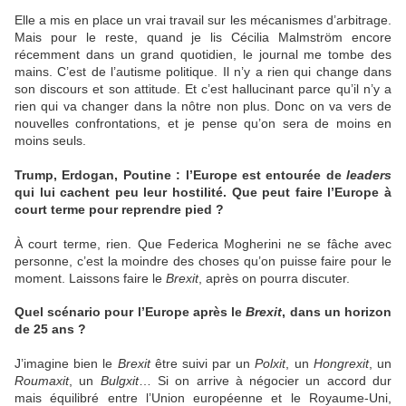
Elle a mis en place un vrai travail sur les mécanismes d’arbitrage.
Mais pour le reste, quand je lis Cécilia Malmström encore
récemment dans un grand quotidien, le journal me tombe des
mains. C’est de l’autisme politique. Il n’y a rien qui change dans
son discours et son attitude. Et c’est hallucinant parce qu’il n’y a
rien qui va changer dans la nôtre non plus. Donc on va vers de
nouvelles confrontations, et je pense qu’on sera de moins en
moins seuls.
Trump, Erdogan, Poutine : l’Europe est entourée de
leaders
qui lui cachent peu leur hostilité. Que peut faire l’Europe à
court terme pour reprendre pied ?
À court terme, rien. Que Federica Mogherini ne se fâche avec
personne, c’est la moindre des choses qu’on puisse faire pour le
moment. Laissons faire le
Brexit
, après on pourra discuter.
Quel scénario pour l’Europe après le
Brexit
, dans un horizon
de 25 ans ?
J’imagine bien le
Brexit
être suivi par un
Polxit
, un
Hongrexit
, un
Roumaxit
, un
Bulgxit
… Si on arrive à négocier un accord dur
mais équilibré entre l’Union européenne et le Royaume-Uni,