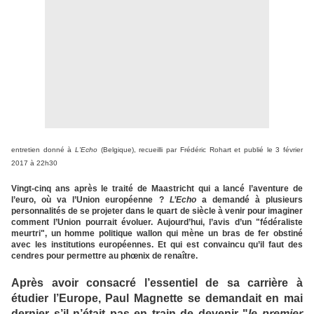
entretien donné à
L'Echo
(Belgique), recueilli par Frédéric Rohart et publié le 3 février
2017 à 22h30
Vingt-cinq ans après le traité de Maastricht qui a lancé l’aventure de
l’euro, où va l’Union européenne ?
L’Echo
a demandé à plusieurs
personnalités de se projeter dans le quart de siècle à venir pour imaginer
comment l’Union pourrait évoluer. Aujourd’hui, l’avis d’un "fédéraliste
meurtri", un homme politique wallon qui mène un bras de fer obstiné
avec les institutions européennes. Et qui est convaincu qu’il faut des
cendres pour permettre au phœnix de renaître.
Après avoir consacré l’essentiel de sa carrière à
étudier l’Europe, Paul Magnette se demandait en mai
dernier s’il n’était pas en train de devenir "
le premier