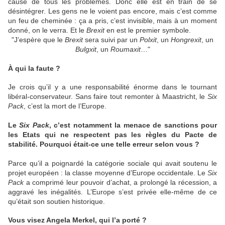
cause de tous les problèmes. Donc elle est en train de se
désintégrer. Les gens ne le voient pas encore, mais c’est comme
un feu de cheminée : ça a pris, c’est invisible, mais à un moment
donné, on le verra. Et le
Brexit
en est le premier symbole.
"J’espère que le
Brexit
sera suivi par un
Polxit
, un
Hongrexit
, un
Bulgxit
, un
Roumaxit
…"
À qui la faute ?
Je crois qu’il y a une responsabilité énorme dans le tournant
libéral-conservateur. Sans faire tout remonter à Maastricht, le
Six
Pack
, c’est la mort de l’Europe.
Le
Six Pack
, c’est notamment la menace de sanctions pour
les Etats qui ne respectent pas les règles du Pacte de
stabilité. Pourquoi était-ce une telle erreur selon vous ?
Parce qu’il a poignardé la catégorie sociale qui avait soutenu le
projet européen : la classe moyenne d’Europe occidentale. Le
Six
Pack
a comprimé leur pouvoir d’achat, a prolongé la récession, a
aggravé les inégalités. L’Europe s’est privée elle-même de ce
qu’était son soutien historique.
Vous visez Angela Merkel, qui l’a porté ?