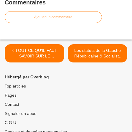
Commentaires
Ajouter un commentaire
< TOUT CE QU'IL FAUT
Les statuts de la Gauche
SAVOIR SUR LE
Républicaine & Socialiste
RÉFÉRENDUM
(adoptés à Valence les 2 et
D'INITIATIVE PARTAGÉE
3 février 2019) >
CONTRE LA
Hébergé par Overblog
PRIVATISATION DES
AÉROPORTS DE PARIS
Top articles
(ADP)
Pages
Contact
Signaler un abus
C.G.U.
Cookies et données personnelles