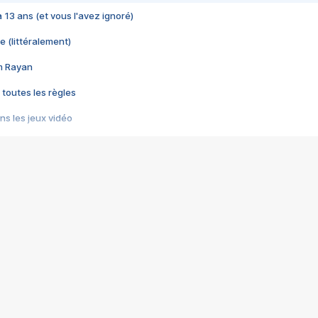
 a 13 ans (et vous l'avez ignoré)
e (littéralement)
im Rayan
 toutes les règles
s les jeux vidéo
us choquant de Rockstar ? - Le scandale BULLY
e plus moche de Steam
du RÊVE tourne au CAUCHEMAR
pendant 8 heures
it… à tort
umiliés par un jeu vidéo
ire - Final Fantasy 8