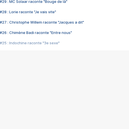
#29 : MC Solaar raconte "Bouge de là"
28 : Lorie raconte "Je vais vite"
#27 : Christophe Willem raconte "Jacques a dit"
#26 : Chimène Badi raconte "Entre nous"
#25 : Indochine raconte "3e sexe"
#24 : Zaho raconte "C'est chelou"
#23 : Patrick Bruel raconte "Au café des délices"
#22 : Kyo raconte "Le chemin"
#21 : Nolwenn Leroy raconte "Cassé"
#20 : Patrick Hernandez raconte "Born to be alive"
#19 : Lorie raconte "Près de moi"
#18 : Michael Jones raconte "A nos actes manqués" (avec Jean-Jacque
#17 : Khaled raconte "Aïcha"