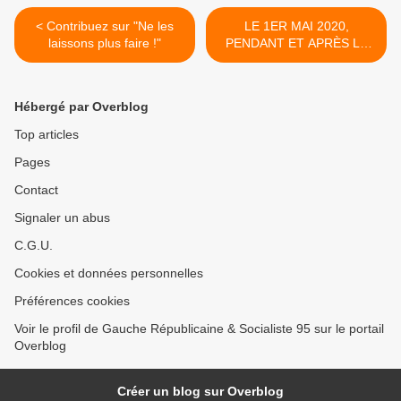
< Contribuez sur "Ne les
LE 1ER MAI 2020,
laissons plus faire !"
PENDANT ET APRÈS LE
CONFINEMENT, LA
GAUCHE RÉPUBLICAINE &
SOCIALISTE EST PLUS
Hébergé par Overblog
QUE JAMAIS DANS LE
CAMP DES TRAVAILLEURS
Top articles
>
Pages
Contact
Signaler un abus
C.G.U.
Cookies et données personnelles
Préférences cookies
Voir le profil de Gauche Républicaine & Socialiste 95 sur le portail
Overblog
Créer un blog sur Overblog