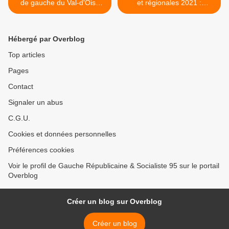
de gauche du Val-d'Oise
et régionales 2021 :
sur l'exploitation des
déclaration du Collectif
prisonniers Ouïghours
d'animation national de la
GRS >
Hébergé par Overblog
Top articles
Pages
Contact
Signaler un abus
C.G.U.
Cookies et données personnelles
Préférences cookies
Voir le profil de Gauche Républicaine & Socialiste 95 sur le portail
Overblog
Créer un blog sur Overblog
Créer un blog