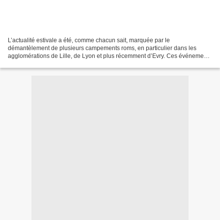
L’actualité estivale a été, comme chacun sait, marquée par le
démantèlement de plusieurs campements roms, en particulier dans les
agglomérations de Lille, de Lyon et plus récemment d’Evry. Ces événements
ont relancé, au sein de la gauche, un débat sur...