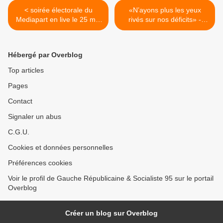
< soirée électorale du
«N’ayons plus les yeux
Mediapart en live le 25 mai
rivés sur nos déficits» -
2014, avec Marie-Noëlle
Emmanuel Maurel -
Lienemann
Libération - 27 mai 2014 >
Hébergé par Overblog
Top articles
Pages
Contact
Signaler un abus
C.G.U.
Cookies et données personnelles
Préférences cookies
Voir le profil de Gauche Républicaine & Socialiste 95 sur le portail
Overblog
Créer un blog sur Overblog