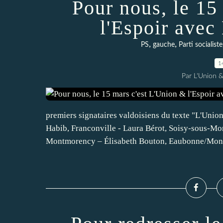
Pour nous, le 15
l'Espoir ave
,
,
PS
gauche
Parti socialiste
1
Par L'Union &
premiers signataires valdoisiens du texte "L'Unio
Habib, Franconville - Laura Bérot, Soisy-sous-M
Montmorency – Élisabeth Bouton, Eaubonne/Mont