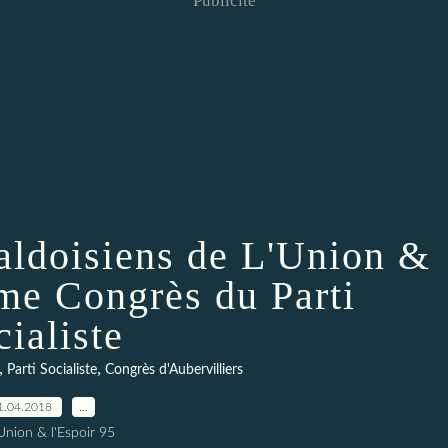
Publicité
Valdoisiens de L'Union &
ème Congrès du Parti
cialiste
,
,
Parti Socialiste
Congrès d'Aubervilliers
1.04.2018
…
Union & l'Espoir 95