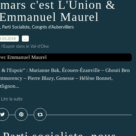
 mars c'est L'Union &
c Emmanuel Maurel
,
,
Parti Socialiste
Congrès d'Aubervilliers
4.03.2018
…
 l'Espoir dans le Val-d'Oise
n & l'Espoir" : Marianne Bak, Écouen-Ézanville – Ghouti Ben
ontmorency – Pierre Blazy, Gonesse – Hélène Bonnet,
lignon...
Lire la suite