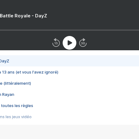
 Battle Royale - DayZ
 DayZ
 a 13 ans (et vous l'avez ignoré)
e (littéralement)
im Rayan
 toutes les règles
s les jeux vidéo
us choquant de Rockstar ? - Le scandale BULLY