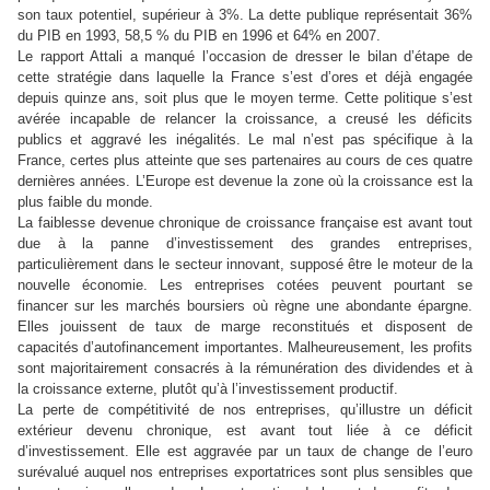
son taux potentiel, supérieur à 3%. La dette publique représentait 36%
du PIB en 1993, 58,5 % du PIB en 1996 et 64% en 2007.
Le rapport Attali a manqué l’occasion de dresser le bilan d’étape de
cette stratégie dans laquelle la France s’est d’ores et déjà engagée
depuis quinze ans, soit plus que le moyen terme. Cette politique s’est
avérée incapable de relancer la croissance, a creusé les déficits
publics et aggravé les inégalités. Le mal n’est pas spécifique à la
France, certes plus atteinte que ses partenaires au cours de ces quatre
dernières années. L’Europe est devenue la zone où la croissance est la
plus faible du monde.
La faiblesse devenue chronique de croissance française est avant tout
due à la panne d’investissement des grandes entreprises,
particulièrement dans le secteur innovant, supposé être le moteur de la
nouvelle économie. Les entreprises cotées peuvent pourtant se
financer sur les marchés boursiers où règne une abondante épargne.
Elles jouissent de taux de marge reconstitués et disposent de
capacités d’autofinancement importantes. Malheureusement, les profits
sont majoritairement consacrés à la rémunération des dividendes et à
la croissance externe, plutôt qu’à l’investissement productif.
La perte de compétitivité de nos entreprises, qu’illustre un déficit
extérieur devenu chronique, est avant tout liée à ce déficit
d’investissement. Elle est aggravée par un taux de change de l’euro
surévalué auquel nos entreprises exportatrices sont plus sensibles que