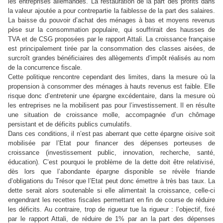
les entreprises allemandes. La restauration de la part des profits dans
la valeur ajoutée a pour contrepartie la faiblesse de la part des salaires.
La baisse du pouvoir d’achat des ménages à bas et moyens revenus
pèse sur la consommation populaire, qui souffrirait des hausses de
TVA et de CSG proposées par le rapport Attali. La croissance française
est principalement tirée par la consommation des classes aisées, de
surcroît grandes bénéficiaires des allègements d’impôt réalisés au nom
de la concurrence fiscale.
Cette politique rencontre cependant des limites, dans la mesure où la
propension à consommer des ménages à hauts revenus est faible. Elle
risque donc d’entretenir une épargne excédentaire, dans la mesure où
les entreprises ne la mobilisent pas pour l’investissement. Il en résulte
une situation de croissance molle, accompagnée d’un chômage
persistant et de déficits publics cumulatifs.
Dans ces conditions, il n’est pas aberrant que cette épargne oisive soit
mobilisée par l’Etat pour financer des dépenses porteuses de
croissance (investissement public, innovation, recherche, santé,
éducation). C’est pourquoi le problème de la dette doit être relativisé,
dès lors que l’abondante épargne disponible se révèle friande
d’obligations du Trésor que l’Etat peut donc émettre à très bas taux. La
dette serait alors soutenable si elle alimentait la croissance, celle-ci
engendrant les recettes fiscales permettant en fin de course de réduire
les déficits. Au contraire, trop de rigueur tue la rigueur : l’objectif, fixé
par le rapport Attali, de réduire de 1% par an la part des dépenses