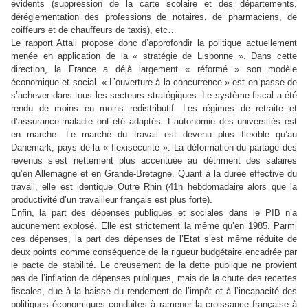
évidents (suppression de la carte scolaire et des départements,
déréglementation des professions de notaires, de pharmaciens, de
coiffeurs et de chauffeurs de taxis), etc…
Le rapport Attali propose donc d’approfondir la politique actuellement
menée en application de la « stratégie de Lisbonne ». Dans cette
direction, la France a déjà largement « réformé » son modèle
économique et social. « L’ouverture à la concurrence » est en passe de
s’achever dans tous les secteurs stratégiques. Le système fiscal a été
rendu de moins en moins redistributif. Les régimes de retraite et
d’assurance-maladie ont été adaptés. L’autonomie des universités est
en marche. Le marché du travail est devenu plus flexible qu’au
Danemark, pays de la « flexisécurité ». La déformation du partage des
revenus s’est nettement plus accentuée au détriment des salaires
qu’en Allemagne et en Grande-Bretagne. Quant à la durée effective du
travail, elle est identique Outre Rhin (41h hebdomadaire alors que la
productivité d’un travailleur français est plus forte).
Enfin, la part des dépenses publiques et sociales dans le PIB n’a
aucunement explosé. Elle est strictement la même qu’en 1985. Parmi
ces dépenses, la part des dépenses de l’Etat s’est même réduite de
deux points comme conséquence de la rigueur budgétaire encadrée par
le pacte de stabilité. Le creusement de la dette publique ne provient
pas de l’inflation de dépenses publiques, mais de la chute des recettes
fiscales, due à la baisse du rendement de l’impôt et à l’incapacité des
politiques économiques conduites à ramener la croissance française à