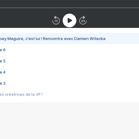
bey Maguire, c'est lui ! Rencontre avec Damien Witecka
e 6
e 5
e 4
e 3
s créatrices de la VF !
e 2
e 1
e Mektoub My Love arrive enfin ! Rencontre avec Shaïn Boumedine et Sal