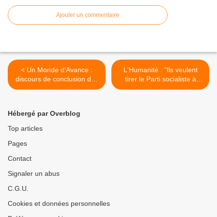
Ajouter un commentaire
< Un Monde d'Avance :
L'Humanité : "Ils veulent
discours de conclusion des
tirer le Parti socialiste à
universités de rentrée
gauche" >
27/09/2009
Hébergé par Overblog
Top articles
Pages
Contact
Signaler un abus
C.G.U.
Cookies et données personnelles