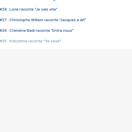
28 : Lorie raconte "Je vais vite"
#27 : Christophe Willem raconte "Jacques a dit"
#26 : Chimène Badi raconte "Entre nous"
#25 : Indochine raconte "3e sexe"
#24 : Zaho raconte "C'est chelou"
#23 : Patrick Bruel raconte "Au café des délices"
#22 : Kyo raconte "Le chemin"
#21 : Nolwenn Leroy raconte "Cassé"
#20 : Patrick Hernandez raconte "Born to be alive"
#19 : Lorie raconte "Près de moi"
#18 : Michael Jones raconte "A nos actes manqués" (avec Jean-Jacque
#17 : Khaled raconte "Aïcha"