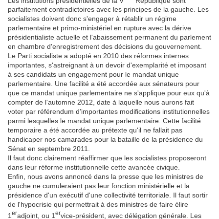
Les institutions présidentielles de la V
République sont
parfaitement contradictoires avec les principes de la gauche. Les
socialistes doivent donc s'engager à rétablir un régime
parlementaire et primo-ministériel en rupture avec la dérive
présidentialiste actuelle et l'abaissement permanent du parlement
en chambre d'enregistrement des décisions du gouvernement.
Le Parti socialiste a adopté en 2010 des réformes internes
importantes, s'astreignant à un devoir d'exemplarité et imposant
à ses candidats un engagement pour le mandat unique
parlementaire. Une facilité a été accordée aux sénateurs pour
que ce mandat unique parlementaire ne s'applique pour eux qu'à
compter de l'automne 2012, date à laquelle nous aurons fait
voter par référendum d'importantes modifications institutionnelles
parmi lesquelles le mandat unique parlementaire. Cette facilité
temporaire a été accordée au prétexte qu'il ne fallait pas
handicaper nos camarades pour la bataille de la présidence du
Sénat en septembre 2011.
Il faut donc clairement réaffirmer que les socialistes proposeront
dans leur réforme institutionnelle cette avancée civique.
Enfin, nous avons annoncé dans la presse que les ministres de
gauche ne cumuleraient pas leur fonction ministérielle et la
présidence d'un exécutif d'une collectivité territoriale. Il faut sortir
de l'hypocrisie qui permettrait à des ministres de faire élire
er
er
1
adjoint, ou 1
vice-président, avec délégation générale. Les