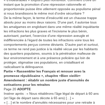
instant que la promotion d'une répression rationnelle et
proportionnée puisse être utilement opposée au populisme pénal
si nous brandissons le même mot d'ordre sécuritaire ?
De la même façon, le terme d'insécurité est un chausse trappe
absolu pour au moins deux raisons. D'une part, il autorise tous
les amalgames en englobant dans une même réalité inquiétante
les infractions les plus graves et l'incivisme le plus bénin,
autorisant, partant, l'exercice d'une répression aveugle et
indifférenciée à l'égard de toutes les infractions voire tous les
comportements perçus comme déviants. D'autre part et surtout,
ce terme ne rend pas justice à la réalité vécue par les habitants
des quartiers populaires, soumis à la pénétration mafieuse de
leur environnement et à une présence policière qui loin de
protéger, stigmatise ces populations, en cristallisant et
radicalisant la délinquance.
Partie « Rassembler les Français et renouer avec la
promesse républicaine », chapitre «Bien vieillir
»
Amendement : rétablir un nombre juste d'annuités de
cotisations pour les retraites
Page 20
ADOPTE
Insérer après : « Nous rétablirons l’âge légal de départ à 60 ans
(et l’âge de départ sans décote à 65 ans) […] »
« […] et le nombre d'annuités nécessaires pour une retraite à