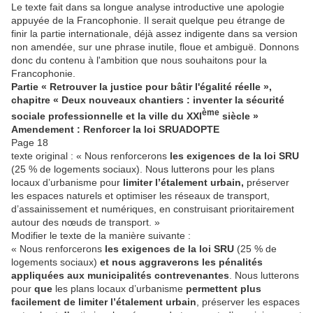
Le texte fait dans sa longue analyse introductive une apologie
appuyée de la Francophonie. Il serait quelque peu étrange de
finir la partie internationale, déjà assez indigente dans sa version
non amendée, sur une phrase inutile, floue et ambiguë. Donnons
donc du contenu à l'ambition que nous souhaitons pour la
Francophonie.
Partie « Retrouver la justice pour bâtir l'égalité réelle »,
chapitre « Deux nouveaux chantiers : inventer la sécurité
ème
sociale professionnelle et la ville du XXI
siècle »
Amendement : Renforcer la loi SRU
ADOPTE
Page 18
texte original : « Nous renforcerons
les exigences de la loi SRU
(25 % de logements sociaux). Nous lutterons pour les plans
locaux d’urbanisme pour
limiter l’étalement urbain,
préserver
les espaces naturels et optimiser les réseaux de transport,
d’assainissement et numériques, en construisant prioritairement
autour des nœuds de transport. »
Modifier le texte de la manière suivante :
« Nous renforcerons
les exigences de la loi SRU
(25 % de
logements sociaux)
et nous aggraverons les pénalités
appliquées aux municipalités contrevenantes
. Nous lutterons
pour
que
les plans locaux d’urbanisme
permettent plus
facilement de
limiter l’étalement urbain
, préserver les espaces