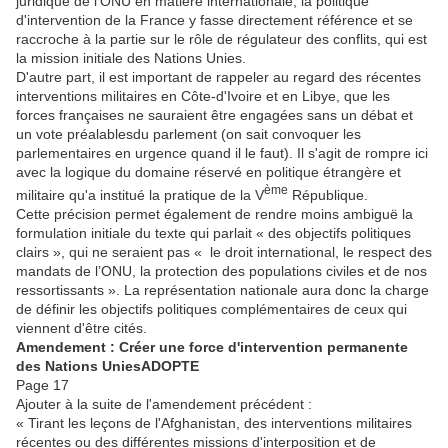
juridique de l'ONU en matière internationale, la politique
d'intervention de la France y fasse directement référence et se
raccroche à la partie sur le rôle de régulateur des conflits, qui est
la mission initiale des Nations Unies.
D'autre part, il est important de rappeler au regard des récentes
interventions militaires en Côte-d'Ivoire et en Libye, que les
forces françaises ne sauraient être engagées sans un débat et
un vote préalablesdu parlement (on sait convoquer les
parlementaires en urgence quand il le faut). Il s'agit de rompre ici
avec la logique du domaine réservé en politique étrangère et
ème
militaire qu'a institué la pratique de la V
République.
Cette précision permet également de rendre moins ambiguë la
formulation initiale du texte qui parlait « des objectifs politiques
clairs », qui ne seraient pas « le droit international, le respect des
mandats de l’ONU, la protection des populations civiles et de nos
ressortissants ». La représentation nationale aura donc la charge
de définir les objectifs politiques complémentaires de ceux qui
viennent d'être cités.
Amendement : Créer une force d'intervention permanente
des Nations Unies
ADOPTE
Page 17
Ajouter à la suite de l'amendement précédent :
« Tirant les leçons de l'Afghanistan, des interventions militaires
récentes ou des différentes missions d'interposition et de