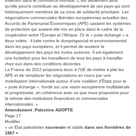
insertion dans le commerce mondial. C’est seulement ainsi
qu’elle pourra contribuer au développement de ces pays qui sont
historiquement membres de sa zone de solidarité prioritaire. Les
négociations commerciales libérales européennes actuelles des
Accords de Partenariat Économiques (APE) cassent les systèmes
de protection qui avaient été mis en place dans le cadre de la
coopération entre l’Europe et l’Afrique. Or le « juste échange » a
deux volets : il lutte contre le
dumping
social et environnemental
dans les pays européens, et il permet de soutenir le
développement des pays les moins avancés. Il est également
une incitation pour les travailleurs de tous les pays à travailler
chez eux dans des conditions décentes.
La France de 2012 proposera donc à l'UE de mettre à plat les
APE et de remplacer les négociations en cours par une
mobilisation internationale autour d'une coalition d'États pour le
« juste échange », fondé sur une vision européenne multilatérale
et progressiste, en cohérence avec ce que nous proposons pour
la refonte des institutions financières et commerciales
internationales. »
Amendement :
Palestine
ADOPTE
Page 17
Modifier :
« un État palestinien
souverain
et viable
dans ses frontières de
1967 »