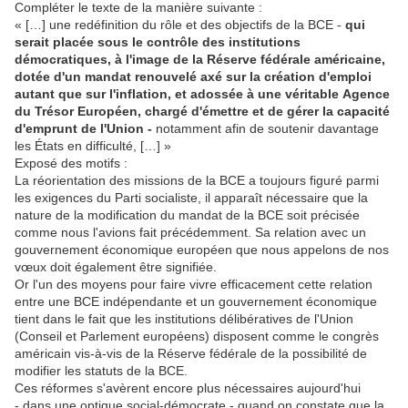
Compléter le texte de la manière suivante :
« […] une redéfinition du rôle et des objectifs de la BCE -
qui
serait
placée sous le contrôle des institutions
démocratiques
, à l'image de la Réserve fédérale américaine,
dotée d'un mandat renouvelé axé sur la création d'emploi
autant que sur l'inflation, et adossée à une véritable
Agence
du Trésor Européen, chargé d'émettre et de gérer la capacité
d'emprunt de l'Union -
notamment afin de soutenir davantage
les États en difficulté, […] »
Exposé des motifs :
La réorientation des missions de la BCE a toujours figuré parmi
les exigences du Parti socialiste, il apparaît nécessaire que la
nature de la modification du mandat de la BCE soit précisée
comme nous l'avions fait précédemment. Sa relation avec un
gouvernement économique européen que nous appelons de nos
vœux doit également être signifiée.
Or l'un des moyens pour faire vivre efficacement cette relation
entre une BCE indépendante et un gouvernement économique
tient dans le fait que les institutions délibératives de l'Union
(Conseil et Parlement européens) disposent comme le congrès
américain vis-à-vis de la Réserve fédérale de la possibilité de
modifier les statuts de la BCE.
Ces réformes s'avèrent encore plus nécessaires aujourd'hui
- dans une optique social-démocrate - quand on constate que la