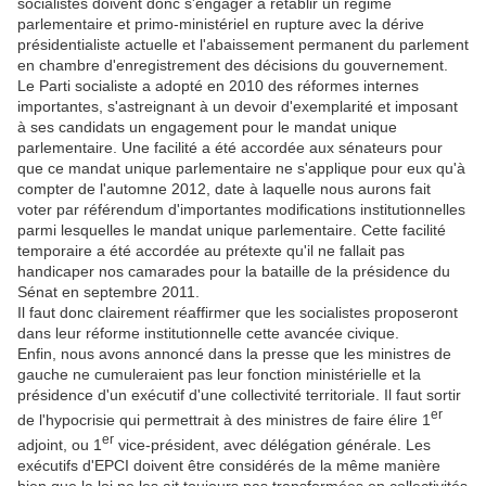
socialistes doivent donc s'engager à rétablir un régime
parlementaire et primo-ministériel en rupture avec la dérive
présidentialiste actuelle et l'abaissement permanent du parlement
en chambre d'enregistrement des décisions du gouvernement.
Le Parti socialiste a adopté en 2010 des réformes internes
importantes, s'astreignant à un devoir d'exemplarité et imposant
à ses candidats un engagement pour le mandat unique
parlementaire. Une facilité a été accordée aux sénateurs pour
que ce mandat unique parlementaire ne s'applique pour eux qu'à
compter de l'automne 2012, date à laquelle nous aurons fait
voter par référendum d'importantes modifications institutionnelles
parmi lesquelles le mandat unique parlementaire. Cette facilité
temporaire a été accordée au prétexte qu'il ne fallait pas
handicaper nos camarades pour la bataille de la présidence du
Sénat en septembre 2011.
Il faut donc clairement réaffirmer que les socialistes proposeront
dans leur réforme institutionnelle cette avancée civique.
Enfin, nous avons annoncé dans la presse que les ministres de
gauche ne cumuleraient pas leur fonction ministérielle et la
présidence d'un exécutif d'une collectivité territoriale. Il faut sortir
er
de l'hypocrisie qui permettrait à des ministres de faire élire 1
er
adjoint, ou 1
vice-président, avec délégation générale. Les
exécutifs d'EPCI doivent être considérés de la même manière
bien que la loi ne les ait toujours pas transformées en collectivités