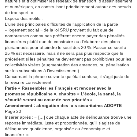
naturels et
d'
optimiser les réseaux de transport, d’assainissement
et numériques, en construisant prioritairement autour des nœuds
de transport. »
Exposé des motifs :
L'une des principales difficultés de l'application de la partie
« logement social » de la loi SRU provient du fait que de
nombreuses communes préfèrent encore payer des pénalités
financières plutôt que de construire ou d'élaborer des plans
pluriannuels pour atteindre le seuil des 20 %. Passer ce seuil à
25 % est nécessaire, mais il ne sera pas plus respecté que le
précédent si les pénalités ne deviennent pas prohibitives pour les
collectivités visées (augmentation des amendes, ou pénalisation
sur les subventions à l'investissement).
Concernant la phrase suivante qui était confuse, il s'agit juste de
la réécrire correctement.
Partie « Rassembler les Français et renouer avec la
promesse républicaine », chapitre « L’école, la santé, la
sécurité seront au cœur de nos priorités »
Amendement : abrogation des lois sécuritaires
ADOPTE
Page 20
Insérer après : « […] que chaque acte de délinquance trouve une
réponse immédiate, juste et proportionnée, qu'il s'agisse de
délinquance quotidienne, organisée ou économique et
financière. »