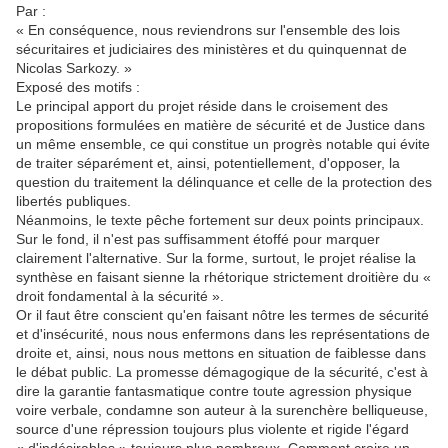
Par :
« En conséquence, nous reviendrons sur l'ensemble des lois
sécuritaires et judiciaires des ministères et du quinquennat de
Nicolas Sarkozy. »
Exposé des motifs :
Le principal apport du projet réside dans le croisement des
propositions formulées en matière de sécurité et de Justice dans
un même ensemble, ce qui constitue un progrès notable qui évite
de traiter séparément et, ainsi, potentiellement, d'opposer, la
question du traitement la délinquance et celle de la protection des
libertés publiques.
Néanmoins, le texte pêche fortement sur deux points principaux.
Sur le fond, il n'est pas suffisamment étoffé pour marquer
clairement l'alternative. Sur la forme, surtout, le projet réalise la
synthèse en faisant sienne la rhétorique strictement droitière du «
droit fondamental à la sécurité ».
Or il faut être conscient qu'en faisant nôtre les termes de sécurité
et d'insécurité, nous nous enfermons dans les représentations de
droite et, ainsi, nous nous mettons en situation de faiblesse dans
le débat public. La promesse démagogique de la sécurité, c'est à
dire la garantie fantasmatique contre toute agression physique
voire verbale, condamne son auteur à la surenchère belliqueuse,
source d'une répression toujours plus violente et rigide l'égard
« d'indésirables » toujours plus nombreux. Comment croire un