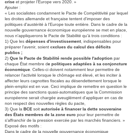
crise
et projeter l’Europe vers 2020. »
Ajouter :
« Les socialistes condamnent le Pacte de Compétitivité par lequel
les droites allemande et française tentent d'imposer des
politiques d'austérité à l'Europe toute entière. Dans le cadre de la
nouvelle gouvernance économique européenne se met en place,
nous n'appliquerons le Pacte de Stabilité qu'à trois conditions :
1) Que les
dépenses d'investissement
, indispensables pour
préparer l'avenir, soient e
xclues du calcul des déficits
publics ;
2)
Que le Pacte de Stabilité rende possible l'adoption
par
chaque État membre d
e politiques adaptées à sa conjoncture
économique
. Celles-ci doivent notamment leur permettre de
relancer l'activité lorsque le chômage est élevé, et les inciter à
affecter leurs cagnottes fiscales au désendettement lorsque le
plein-emploi est en vue. Ceci implique de remettre en question le
principe des sanctions quasi-automatiques que la Commission
européenne serait chargée aveuglément d'appliquer en cas de
non respect des nouvelles règles du pacte,
3) Que la
BCE
soit
autorisée à financer la dette souveraine
des États membres de la zone euro
pour leur permettre de
s'affranchir de la pression exercée par les marchés financiers. »
Exposé des motifs :
Dans le cadre de la nouvelle gouvernance économique