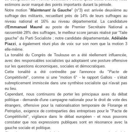
estimons avoir marqué des points importants durant la période.
Notre motion "
Maintenant la Gauche
" (n°3) est arrivée deuxième au
suffrage des militants, recueillant près de 14% de leurs suffrages au
niveau national et 16% au niveau départemental. La candidature
d'
Emmanuel Maurel
au poste de Premier Secrétaire National a
rassemblé 28% des suffrages, le meilleur score jamais réalisé par "l'aile
gauche" du Parti Socialiste ; notre candidate départementale,
Adélaïde
Piazzi
, a également réuni plus de voix sur son nom que la motion 3
elle-même.
La tonalité du Congrès de Toulouse en a été réellement influencée,
avec des responsables socialistes qui adoptaient une posture offensive
sur les questions économiques, sociales et démocratiques.
Cette tonalité a été contredite par l'annonce du "
Pacte de
Compétitivité
", comme si une "motion 6" - le rapport Gallois - s'était
subrepticement immiscée dans une synthèse socialiste qui n'avait pas
eu lieu.
Cependant, nous continuons de porter les principaux axes du débat
politique - demande d'une campagne nationale pour le droit de vote des
étrangers, offensive pour la nationalisation temporaire de Florange et
Petroplus
, exigence de contreparties des entreprises pour le "Pacte de
Compétitivité", vigilance dans le débat européen - et nous pouvons
constater que nos expressions publiques sont en résonance avec la
gauche sociale et politique.