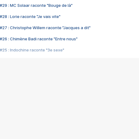
#29 : MC Solaar raconte "Bouge de là"
28 : Lorie raconte "Je vais vite"
#27 : Christophe Willem raconte "Jacques a dit"
#26 : Chimène Badi raconte "Entre nous"
#25 : Indochine raconte "3e sexe"
#24 : Zaho raconte "C'est chelou"
#23 : Patrick Bruel raconte "Au café des délices"
#22 : Kyo raconte "Le chemin"
#21 : Nolwenn Leroy raconte "Cassé"
#20 : Patrick Hernandez raconte "Born to be alive"
#19 : Lorie raconte "Près de moi"
#18 : Michael Jones raconte "A nos actes manqués" (avec Jean-Jacque