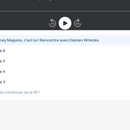
bey Maguire, c'est lui ! Rencontre avec Damien Witecka
e 6
e 5
e 4
e 3
s créatrices de la VF !
e 2
e 1
e Mektoub My Love arrive enfin ! Rencontre avec Shaïn Boumedine et Sal