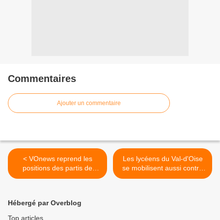
Commentaires
Ajouter un commentaire
< VOnews reprend les
Les lycéens du Val-d'Oise
positions des partis de
se mobilisent aussi contre
gauche du Val-d'Oise
la réforme des retraites
(Vidéo) >
Hébergé par Overblog
Top articles