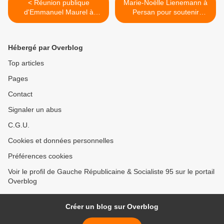
< Réunion publique
Marie-Noëlle Lienemann à
d'Emmanuel Maurel à
Persan pour soutenir
Bernes-sur-Oise avec
Emmanuel Maurel et
Bernard Angels
Françoise Legrand >
Hébergé par Overblog
Top articles
Pages
Contact
Signaler un abus
C.G.U.
Cookies et données personnelles
Préférences cookies
Voir le profil de Gauche Républicaine & Socialiste 95 sur le portail
Overblog
Créer un blog sur Overblog