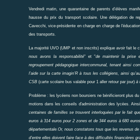
Vendredi matin, une quarantaine de parents d’élèves manife
hausse du prix du transport scolaire. Une délégation de r
Cavecchi, vice-présidente en charge en charge de l'éducation
des transports.
La majorité UVO (UMP et non inscrits) explique avoir fait le c
nous avons la responsabilité
" et "
de maintenir la prise
regroupement pédagogique intercommunal, tenant ainsi compt
l’aide sur la carte imagin’R à tous les collégiens, ainsi qu’
CSB
(carte scolaire bus valable pour 1 aller retour par jour)
à 
Problème : les lycéens non boursiers ne bénificieront plus d
motions dans les conseils d'administration des lycées. Ains
centaines de familles se trouvent interloquées par le fait qu
euros à 314 euros pour 2 zones et de 344 euros à 680 euros 
départementale.Or, nous constatons tous que les revenus de 
d’entre elles doivent faire face à des difficultés financières g