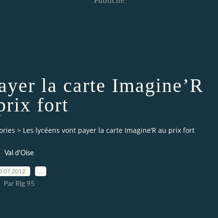
Publicité
ayer la carte Imagine’R
prix fort
ories
>
Les lycéens vont payer la carte Imagine’R au prix fort
Val d'Oise
5.07.2012
…
Par Rlg 95