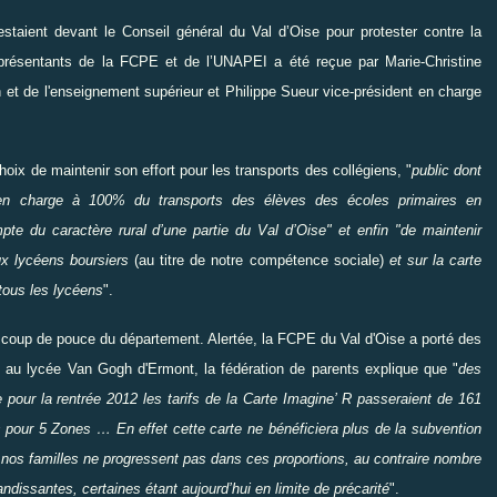
staient devant le Conseil général du Val d’Oise pour protester contre la
eprésentants de la FCPE et de l’UNAPEI a été reçue par Marie-Christine
 et de l'enseignement supérieur et Philippe Sueur vice-président en charge
hoix de maintenir son effort pour les transports des collégiens, "
public dont
 en charge à 100% du transports des élèves des écoles primaires en
e du caractère rural d’une partie du Val d’Oise" et enfin "de maintenir
aux lycéens boursiers
(au titre de notre compétence sociale)
et sur la carte
tous les lycéens
".
u coup de pouce du département. Alertée, la FCPE du Val d'Oise a porté des
i au lycée Van Gogh d'Ermont, la fédération de parents explique que "
des
e pour la rentrée 2012 les tarifs de la Carte Imagine’ R passeraient de 161
pour 5 Zones … En effet cette carte ne bénéficiera plus de la subvention
nos familles ne progressent pas dans ces proportions, au contraire nombre
randissantes, certaines étant aujourd’hui en limite de précarité
".