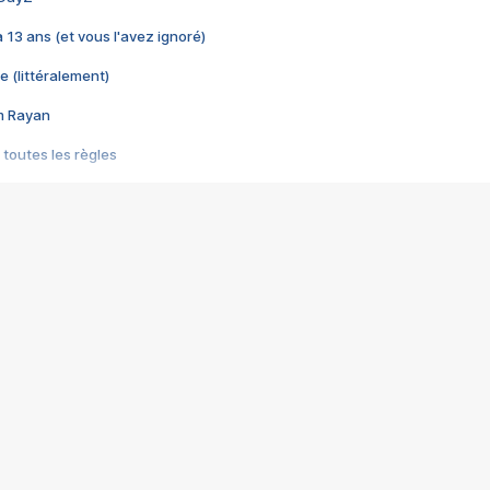
 a 13 ans (et vous l'avez ignoré)
e (littéralement)
im Rayan
 toutes les règles
s les jeux vidéo
us choquant de Rockstar ? - Le scandale BULLY
e plus moche de Steam
du RÊVE tourne au CAUCHEMAR
pendant 8 heures
it… à tort
umiliés par un jeu vidéo
ire - Final Fantasy 8