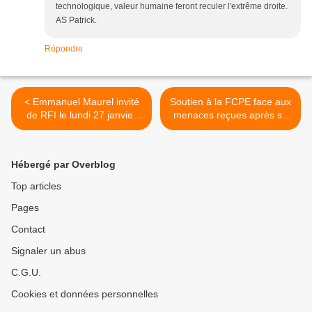
technologique, valeur humaine feront reculer l'extrême droite.
AS Patrick.
Répondre
< Emmanuel Maurel invité
Soutien à la FCPE face aux
de RFI le lundi 27 janvier
menaces reçues après sa
2014
défense des ABCD de
l'égalité >
Hébergé par Overblog
Top articles
Pages
Contact
Signaler un abus
C.G.U.
Cookies et données personnelles