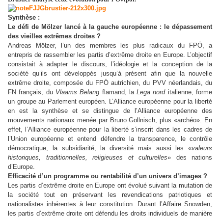
Synthèse :
Le défi de Mölzer lancé à la gauche européenne : le dépassement
des vieilles extrêmes droites ?
Andreas Mölzer, l’un des membres les plus radicaux du FPÖ, a
entrepris de rassembler les partis d’extrême droite en Europe. L’objectif
consistait à adapter le discours, l’idéologie et la conception de la
société qu’ils ont développés jusqu’à présent afin que la nouvelle
extrême droite, composée du FPÖ autrichien, du PVV néerlandais, du
FN français, du
Vlaams Belang
flamand, la
Lega nord
italienne, forme
un groupe au Parlement européen. L’Alliance européenne pour la liberté
en est la synthèse et se distingue de l’Alliance européenne des
mouvements nationaux menée par Bruno Gollnisch, plus «archéo». En
effet, l’Alliance européenne pour la liberté s’inscrit dans les cadres de
l’Union européenne et entend défendre la transparence, le contrôle
démocratique, la subsidiarité, la diversité mais aussi les «
valeurs
historiques, traditionnelles, religieuses et culturelles
» des nations
d’Europe.
Efficacité d’un programme ou rentabilité d’un univers d’images ?
Les partis d’extrême droite en Europe ont évolué suivant la mutation de
la société tout en préservant les revendications patriotiques et
nationalistes inhérentes à leur constitution. Durant l’Affaire Snowden,
les partis d’extrême droite ont défendu les droits individuels de manière