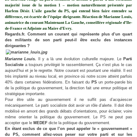
majorité issue de la motion 1 – motion naturellement présentée par
Harlem Désir. L’aile gauche du PS, qui entend bien faire entendre sa
différence, est écartée de l’équipe dirigeante. Réaction de Marianne Louis,
animatrice du courant Maintenant La Gauche, conseillère régionale d’Ile-
de-France et Adjointe au Maire d’Evry.
Regards.fr. Comment un courant qui représente plus d’un quart
des militants de son parti peut-il être exclu des instances
dirigeantes ?
Marianne Louis.
Il y a là une évolution culturelle majeure. Le
Parti
Socialiste
a toujours privilégié le rassemblement. Ça n’est plus le cas
aujourd’hui et je le regrette. Notre courant est pourtant une réalité. Il est
très implanté au niveau local, en province où notre score atteint parfois
40% dans certaines fédérations. En faisant du
PS
un porte-parole bis
de la politique du gouvernement, la direction fait une erreur politique et
stratégique importante.
Pour être utile au gouvernement il ne suffit pas d’acquiescer
mécaniquement. Le parti socialiste doit avoir un rôle d’alerte. Il doit être
mobilisé en amont des grands débats d’orientations, pour éclairer, voire
même orienter la politique du gouvernement. Le PS ne peut pas
accepter que le
MEDEF
dicte la politique du gouvernement.
En étant exclus de ce que l’on peut appeler le « gouvernement »
du PS, comment allez-vous peser sur votre parti et sur les