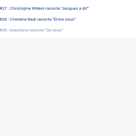
#27 : Christophe Willem raconte "Jacques a dit"
#26 : Chimène Badi raconte "Entre nous"
#25 : Indochine raconte "3e sexe"
#24 : Zaho raconte "C'est chelou"
#23 : Patrick Bruel raconte "Au café des délices"
#22 : Kyo raconte "Le chemin"
#21 : Nolwenn Leroy raconte "Cassé"
#20 : Patrick Hernandez raconte "Born to be alive"
#19 : Lorie raconte "Près de moi"
#18 : Michael Jones raconte "A nos actes manqués" (avec Jean-Jacque
#17 : Khaled raconte "Aïcha"
#16 : Corneille raconte "Parce qu'on vient de loin"