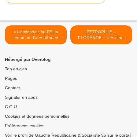
< Le Monde : Au PS, la
PETROPLUS –
tentation d’une alliance
FLORANGE... vite il faut
avec le centre alarme l’aile
agir : Maintenant la gauche
gauche
mobilise les socialistes >
Hébergé par Overblog
Top articles
Pages
Contact
Signaler un abus
C.G.U.
Cookies et données personnelles
Préférences cookies
Voir le profil de Gauche Républicaine & Socialiste 95 sur le portail