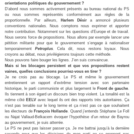
orientations politiques du gouvernement ?
D’abord nous sommes activement présents au bureau national du PS
ou nous sommes représentés conformément aux règles de la
proportionnelle. Par ailleurs,
Harlem Désir
a annoncé plusieurs
conventions nationales. Nous comptons nous exprimer et apporter
notre contribution. Notamment sur les questions d’Europe et de travail.
Nous serons force de propositions. Nous allons par exemple lancer une
pétition militante pour que le gouvernement s’engage à nationaliser
temporairement
Petroplus
. Cela dit, nous restons loyaux. Nous
croyons au débat, nous privilégierons toujours cette méthode.
Nous pouvons faire bouger les lignes. J’en suis convaincue.
Mais si les blocages persistent et que vos propositions restent
vaines, quelles conclusions pourriez-vous en tirer ?
Je ne crois pas au blocage. Le PS et même le gouvernement
entretiennent un rapport d’extrême tension avec son partenaire
historique, le parti communiste et plus largement le
Front de gauche
.
Ils tiennent à son égard un discours bien trop violent. La tonalité est la
même côté
EELV
avec lequel ils ont des rapports très autoritaires. Ça
n’est pas tenable sur le long terme et ça n’est pas ce que souhaitent
les électeurs de
François Hollande
. Quand j’entends Stéphane Le Foll
ou Najat Vallaud-Belkacem évoquer l’hypothèse d’un retour de Bayrou
au gouvernement, je suis atterrée.
Le PS ne peut pas laisser passer ça. Je me battrai jusqu’à la dernière
seconde pour que les décisions de mon parti ne se prennent pas