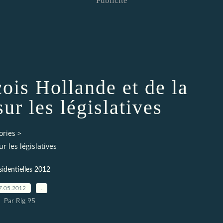
Publicité
çois Hollande et de la
ur les législatives
ories
>
r les législatives
sidentielles 2012
7.05.2012
…
Par Rlg 95