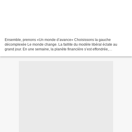
Ensemble, prenons «Un monde d’avance» Choisissons la gauche
décomplexée Le monde change. La faillite du modèle libéral éclate au
grand jour. En une semaine, la planète financière s’est effondrée,
contraignants les gouvernements à échafauder des plans...