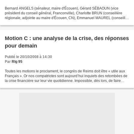
Bernard ANGELS (sénateur, maire d'Écouen), Gérard SÉBAOUN (vice
président du conseil général, Franconville), Charlotte BRUN (conseillère
régionale, adjointe au maire d'Écouen, CN), Emmanuel MAUREL (conseiller
régional, Haut Val-d'Oise, BN), Frédéric FARAVEL...
Motion C : une analyse de la crise, des réponses
pour demain
Publié le 20/10/2008 à 14:30
Par
Rlg 95
Toutes les motions le proclament, le congrès de Reims doit être « utile aux
Français ». Or nos compatriotes sont aujourd’hui inquiets des retombées de
la crise financière sur leur vie quotidienne. Impossible, dès lors, de faire
l’impasse sur cette question...