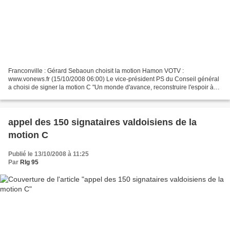
Franconville : Gérard Sebaoun choisit la motion Hamon VOTV :
www.vonews.fr (15/10/2008 06:00) Le vice-président PS du Conseil général
a choisi de signer la motion C "Un monde d'avance, reconstruire l'espoir à
Gauche" présentée par Benoît Hamon. Le conseiller...
appel des 150 signataires valdoisiens de la
motion C
Publié le 13/10/2008 à 11:25
Par
Rlg 95