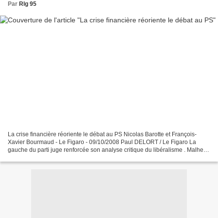
Par
Rlg 95
La crise financière réoriente le débat au PS Nicolas Barotte et François-
Xavier Bourmaud - Le Figaro - 09/10/2008 Paul DELORT / Le Figaro La
gauche du parti juge renforcée son analyse critique du libéralisme . Malheur
à ceux qui ont manié le mot «libéral»,...