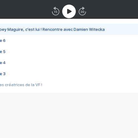
bey Maguire, c'est lui ! Rencontre avec Damien Witecka
e 6
e 5
e 4
e 3
s créatrices de la VF !
e 2
e 1
e Mektoub My Love arrive enfin ! Rencontre avec Shaïn Boumedine et Sal
i : après Toni en famille