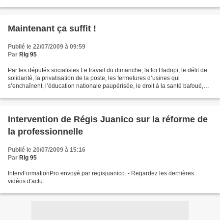
le président, monsieur le ministre,...
Maintenant ça suffit !
Publié le 22/07/2009 à 09:59
Par
Rlg 95
Par les députés socialistes Le travail du dimanche, la loi Hadopi, le délit de
solidarité, la privatisation de la poste, les fermetures d’usines qui
s’enchaînent, l’éducation nationale paupérisée, le droit à la santé bafoué,
les libertés menacées les...
Intervention de Régis Juanico sur la réforme de
la professionnelle
Publié le 20/07/2009 à 15:16
Par
Rlg 95
IntervFormationPro envoyé par regisjuanico. - Regardez les dernières
vidéos d'actu.