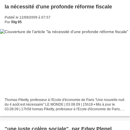
la nécessité d'une profonde réforme fiscale
Publié le 12/08/2009 à 07:57
Par
Rlg 95
Thomas Piketty, professeur à l'Ecole d'économie de Paris "Une nouvelle nuit
du 4 août est nécessaire" LE MONDE | 03.08.09 | 15h18 • Mis à jour le
03.08.09 | 17h58 homas Piketty, professeur à l'Ecole d'économie de Paris, a
publié "Les Hauts revenus en...
"une juste colère sociale", par Edwy Plenel