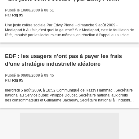
Publié le 10/08/2009 à 08:51
Par
Rlg 95
Une juste colère sociale Par Edwy Plenel - dimanche 9 août 2009 -
Mediapart.fr Au fait, c'est quoi la gauche? Sur Mediapart, c'est le feuilleton de
l'été, impulsé par les lecteurs eux-mêmes, en réaction à l'appel au suicide
collectif lancé par Bernard-Henri...
EDF : les usagers n’ont pas à payer les frais
d’une stratégie industrielle aléatoire
Publié le 09/08/2009 à 09:45
Par
Rlg 95
mercredi 5 août 2009, à 18:52 Communiqué de Razzy Hammadi, Secrétaire
national au Service public Philippe Doucet, Secrétaire national aux droits
des consommateurs et Guillaume Bachelay, Secrétaire national à l’Industrie
et NTIC Après la provocation du...