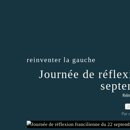
reinventer la gauche
Journée de réflex
septe
Réin
2
Par c