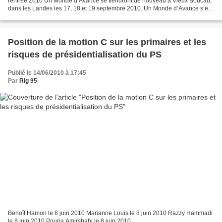
rentrée 2010 Un Monde d’Avance se tiendront de nouveau à Vieux Boucau,
dans les Landes les 17, 18 et 19 septembre 2010. Un Monde d’Avance s’est
engagé avec vigueur, depuis le...
Position de la motion C sur les primaires et les
risques de présidentialisation du PS
Publié le 14/06/2010 à 17:45
Par
Rlg 95
Benoît Hamon le 8 juin 2010 Marianne Louis le 8 juin 2010 Razzy Hammadi
le 8 juin 2010 Pouria Amirshahi le 8 juin 2010