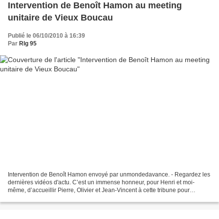
Intervention de Benoît Hamon au meeting
unitaire de Vieux Boucau
Publié le 06/10/2010 à 16:39
Par
Rlg 95
Intervention de Benoît Hamon envoyé par unmondedavance. - Regardez les
dernières vidéos d'actu. C’est un immense honneur, pour Henri et moi-
même, d’accueillir Pierre, Olivier et Jean-Vincent à cette tribune pour
évoquer la bataille des retraites. la bataille...