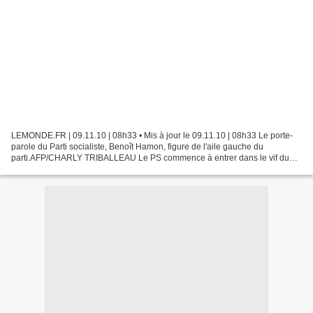
LEMONDE.FR | 09.11.10 | 08h33 • Mis à jour le 09.11.10 | 08h33 Le porte-
parole du Parti socialiste, Benoît Hamon, figure de l'aile gauche du
parti.AFP/CHARLY TRIBALLEAU Le PS commence à entrer dans le vif du
sujet. Mardi 9 novembre, le conseil national...