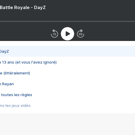
 Battle Royale - DayZ
 DayZ
 a 13 ans (et vous l'avez ignoré)
e (littéralement)
im Rayan
 toutes les règles
s les jeux vidéo
us choquant de Rockstar ? - Le scandale BULLY
e plus moche de Steam