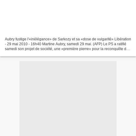
Aubry fustige l'«inélégance» de Sarkozy et sa «dose de vulgarité» Libération
- 29 mai 2010 - 16h40 Martine Aubry, samedi 29 mai. (AFP) Le PS a ratifié
samedi son projet de société, une «première pierre» pour la reconquête du
pouvoir en 2012, et sa patronne...