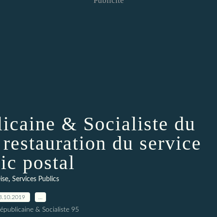
Publicité
icaine & Socialiste du
 restauration du service
ic postal
,
ise
Services Publics
3.10.2019
…
publicaine & Socialiste 95