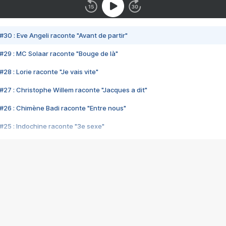
#30 : Eve Angeli raconte "Avant de partir"
#29 : MC Solaar raconte "Bouge de là"
28 : Lorie raconte "Je vais vite"
#27 : Christophe Willem raconte "Jacques a dit"
#26 : Chimène Badi raconte "Entre nous"
#25 : Indochine raconte "3e sexe"
#24 : Zaho raconte "C'est chelou"
#23 : Patrick Bruel raconte "Au café des délices"
#22 : Kyo raconte "Le chemin"
#21 : Nolwenn Leroy raconte "Cassé"
#20 : Patrick Hernandez raconte "Born to be alive"