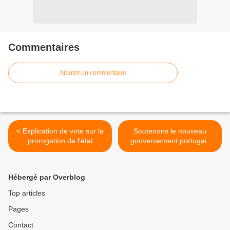
Commentaires
Ajouter un commentaire
< Explication de vote sur la
Soutenons le nouveau
prorogation de l'état
gouvernement portugais
d'urgence, par Marie-Noëlle
dans son combat pour une
Lienemann
Europe plus juste ! >
Hébergé par Overblog
Top articles
Pages
Contact