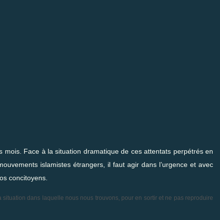
ois mois. Face à la situation dramatique de ces attentats perpétrés en
 mouvements islamistes étrangers, il faut agir dans l’urgence et avec
nos concitoyens.
la situation dans laquelle nous nous trouvons, pour en sortir et ne pas reproduire