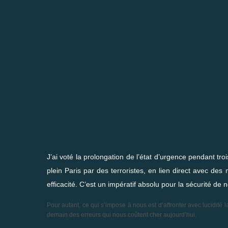
J’ai voté la prolongation de l’état d’urgence pendant tr
plein Paris par des terroristes, en lien direct avec des
efficacité. C’est un impératif absolu pour la sécurité de 
Pour autant, ce qui s’impose à nous est d’affronter avec lucidité 
demain des erreurs qui nous coûtent cher aujourd’hui.