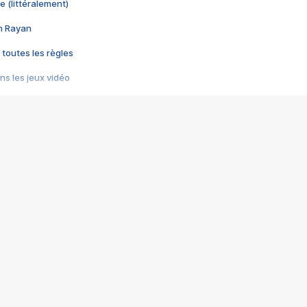
e (littéralement)
im Rayan
 toutes les règles
s les jeux vidéo
us choquant de Rockstar ? - Le scandale BULLY
e plus moche de Steam
du RÊVE tourne au CAUCHEMAR
pendant 8 heures
it… à tort
umiliés par un jeu vidéo
ire - Final Fantasy 8
ti un empire - Age of Empires
story DOFUS