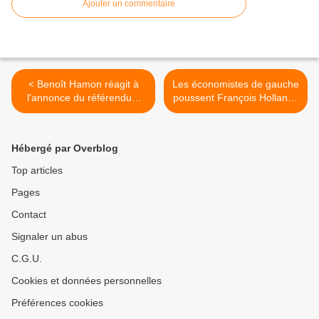
Ajouter un commentaire
< Benoît Hamon réagit à
Les économistes de gauche
l'annonce du référendum
poussent François Hollande
grec
à se démarquer de la
politique d'austérité >
Hébergé par Overblog
Top articles
Pages
Contact
Signaler un abus
C.G.U.
Cookies et données personnelles
Préférences cookies