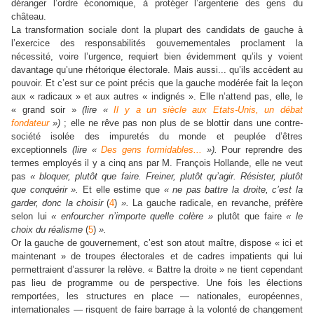
déranger l’ordre économique, à protéger l’argenterie des gens du
château.
La transformation sociale dont la plupart des candidats de gauche à
l’exercice des responsabilités gouvernementales proclament la
nécessité, voire l’urgence, requiert bien évidemment qu’ils y voient
davantage qu’une rhétorique électorale. Mais aussi... qu’ils accèdent au
pouvoir. Et c’est sur ce point précis que la gauche modérée fait la leçon
aux « radicaux » et aux autres « indignés ». Elle n’attend pas, elle, le
« grand soir »
(lire «
Il y a un siècle aux Etats-Unis, un débat
fondateur
»)
; elle ne rêve pas non plus de se blottir dans une contre-
société isolée des impuretés du monde et peuplée d’êtres
exceptionnels
(lire «
Des gens formidables...
»).
Pour reprendre des
termes employés il y a cinq ans par M. François Hollande, elle ne veut
pas
« bloquer, plutôt que faire. Freiner, plutôt qu’agir. Résister, plutôt
que conquérir ».
Et elle estime que
« ne pas battre la droite, c’est la
garder, donc la choisir
(
4
)
».
La gauche radicale, en revanche, préfère
selon lui
« enfourcher n’importe quelle colère »
plutôt que faire
« le
choix du réalisme
(
5
)
».
Or la gauche de gouvernement, c’est son atout maître, dispose « ici et
maintenant » de troupes électorales et de cadres impatients qui lui
permettraient d’assurer la relève. « Battre la droite » ne tient cependant
pas lieu de programme ou de perspective. Une fois les élections
remportées, les structures en place — nationales, européennes,
internationales — risquent de faire barrage à la volonté de changement