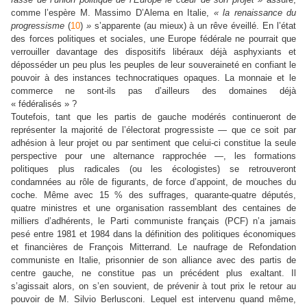
comme l’espère M. Massimo D’Alema en Italie,
« la renaissance du
progressisme
(
10
)
»
s’apparente (au mieux) à un rêve éveillé. En l’état
des forces politiques et sociales, une Europe fédérale ne pourrait que
verrouiller davantage des dispositifs libéraux déjà asphyxiants et
déposséder un peu plus les peuples de leur souveraineté en confiant le
pouvoir à des instances technocratiques opaques. La monnaie et le
commerce ne sont-ils pas d’ailleurs des domaines déjà
« fédéralisés » ?
Toutefois, tant que les partis de gauche modérés continueront de
représenter la majorité de l’électorat progressiste — que ce soit par
adhésion à leur projet ou par sentiment que celui-ci constitue la seule
perspective pour une alternance rapprochée —, les formations
politiques plus radicales (ou les écologistes) se retrouveront
condamnées au rôle de figurants, de force d’appoint, de mouches du
coche. Même avec 15 % des suffrages, quarante-quatre députés,
quatre ministres et une organisation rassemblant des centaines de
milliers d’adhérents, le Parti communiste français (PCF) n’a jamais
pesé entre 1981 et 1984 dans la définition des politiques économiques
et financières de François Mitterrand. Le naufrage de Refondation
communiste en Italie, prisonnier de son alliance avec des partis de
centre gauche, ne constitue pas un précédent plus exaltant. Il
s’agissait alors, on s’en souvient, de prévenir à tout prix le retour au
pouvoir de M. Silvio Berlusconi. Lequel est intervenu quand même,