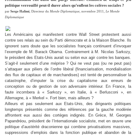
politique verrouillé peut-il durer alors qu’enflent les colères sociales ?
par
Serge Halimi
, Directeur du
Monde Diplomatique
, novembre 2011,
Le Monde
Diplomatique
Les Américains qui manifestent contre Wall Street protestent aussi
contre ses relais au sein du Parti démocrate et à la Maison Blanche. Ils
ignorent sans doute que les socialistes français continuent d’invoquer
l’exemple de M. Barack Obama. Contrairement à M. Nicolas Sarkozy,
le président des Etats-Unis aurait su selon eux agir contre les banques.
S’agit-il seulement d’une méprise ? Qui ne veut pas (ou ne peut pas)
s’attaquer aux piliers de l’ordre libéral (financiarisation, mondialisation
des flux de capitaux et de marchandises) est tenté de personnaliser la
catastrophe, d’imputer la crise du capitalisme aux erreurs de
conception ou de gestion de son adversaire intérieur. En France, la
faute incombera à « Sarkozy », en Italie, à « Berlusconi », en
Allemagne, à « Merkel ». Fort bien, mais ailleurs ?
Ailleurs et pas seulement aux Etats-Unis, des dirigeants politiques
longtemps présentés comme des références par la gauche modérée
affrontent eux aussi des cortèges indignés. En Grèce, M. Georges
Papandréou, président de l’Internationale socialiste, met en œuvre une
politique d’austérité draconienne qui combine privatisations massives,
suppressions d’emplois dans la fonction publique et abandon de la