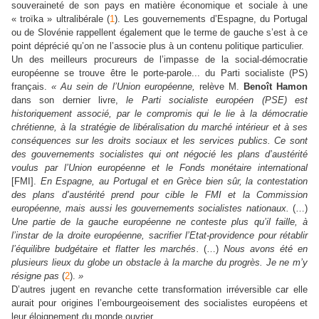
souveraineté de son pays en matière économique et sociale à une
« troïka » ultralibérale (
1
). Les gouvernements d’Espagne, du Portugal
ou de Slovénie rappellent également que le terme de gauche s’est à ce
point déprécié qu’on ne l’associe plus à un contenu politique particulier.
Un des meilleurs procureurs de l’impasse de la social-démocratie
européenne se trouve être le porte-parole... du Parti socialiste (PS)
français.
« Au sein de l’Union européenne,
relève M.
Benoît Hamon
dans son dernier livre,
le Parti socialiste européen (PSE) est
historiquement associé, par le compromis qui le lie à la démocratie
chrétienne, à la stratégie de libéralisation du marché intérieur et à ses
conséquences sur les droits sociaux et les services publics. Ce sont
des gouvernements socialistes qui ont négocié les plans d’austérité
voulus par l’Union européenne et le Fonds monétaire international
[FMI].
En Espagne, au Portugal et en Grèce bien sûr, la contestation
des plans d’austérité prend pour cible le FMI et la Commission
européenne, mais aussi les gouvernements socialistes nationaux.
(…)
Une partie de la gauche européenne ne conteste plus qu’il faille, à
l’instar de la droite européenne, sacrifier l’Etat-providence pour rétablir
l’équilibre budgétaire et flatter les marchés.
(…)
Nous avons été en
plusieurs lieux du globe un obstacle à la marche du progrès. Je ne m’y
résigne pas
(
2
).
»
D’autres jugent en revanche cette transformation irréversible car elle
aurait pour origines l’embourgeoisement des socialistes européens et
leur éloignement du monde ouvrier.