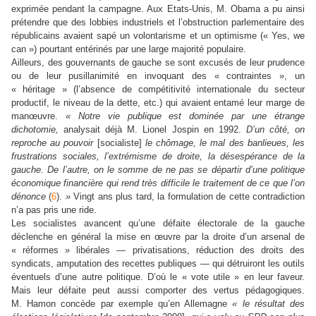
exprimée pendant la campagne. Aux Etats-Unis, M. Obama a pu ainsi
prétendre que des lobbies industriels et l’obstruction parlementaire des
républicains avaient sapé un volontarisme et un optimisme (« Yes, we
can ») pourtant entérinés par une large majorité populaire.
Ailleurs, des gouvernants de gauche se sont excusés de leur prudence
ou de leur pusillanimité en invoquant des « contraintes », un
« héritage » (l’absence de compétitivité internationale du secteur
productif, le niveau de la dette, etc.) qui avaient entamé leur marge de
manœuvre.
« Notre vie publique est dominée par une étrange
dichotomie,
analysait déjà M. Lionel Jospin en 1992.
D’un côté, on
reproche au pouvoir
[socialiste]
le chômage, le mal des banlieues, les
frustrations sociales, l’extrémisme de droite, la désespérance de la
gauche. De l’autre, on le somme de ne pas se départir d’une politique
économique financière qui rend très difficile le traitement de ce que l’on
dénonce
(
6
).
»
Vingt ans plus tard, la formulation de cette contradiction
n’a pas pris une ride.
Les socialistes avancent qu’une défaite électorale de la gauche
déclenche en général la mise en œuvre par la droite d’un arsenal de
« réformes » libérales — privatisations, réduction des droits des
syndicats, amputation des recettes publiques — qui détruiront les outils
éventuels d’une autre politique. D’où le « vote utile » en leur faveur.
Mais leur défaite peut aussi comporter des vertus pédagogiques.
M. Hamon concède par exemple qu’en Allemagne
« le résultat des