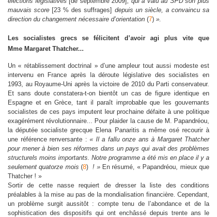
élections législatives
[de septembre 2009],
qui a valu au SPD son plus
mauvais score
[23 % des suffrages]
depuis un siècle, a convaincu sa
direction du changement nécessaire d’orientation
(
7
)
».
Les socialistes grecs se félicitent
d’avoir agi plus vite
que
Mme Margaret Thatcher...
Un « rétablissement doctrinal » d’une ampleur tout aussi modeste est
intervenu en France après la déroute législative des socialistes en
1993, au Royaume-Uni après la victoire de 2010 du Parti conservateur.
Et sans doute constatera-t-on bientôt un cas de figure identique en
Espagne et en Grèce, tant il paraît improbable que les gouvernants
socialistes de ces pays imputent leur prochaine défaite à une politique
exagérément révolutionnaire... Pour plaider la cause de M. Papandréou,
la députée socialiste grecque Elena Panaritis a même osé recourir à
une référence renversante :
« Il a fallu onze ans à Margaret Thatcher
pour mener à bien ses réformes dans un pays qui avait des problèmes
structurels moins importants. Notre programme a été mis en place il y a
seulement quatorze mois
(
8
)
! »
En résumé, « Papandréou, mieux que
Thatcher ! »
Sortir de cette nasse requiert de dresser la liste des conditions
préalables à la mise au pas de la mondialisation financière. Cependant,
un problème surgit aussitôt : compte tenu de l’abondance et de la
sophistication des dispositifs qui ont enchâssé depuis trente ans le