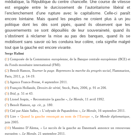
médiatique, la République du centre chancelle. Une course de vitesse
est engagée entre le durcissement de l’autoritarisme libéral et
l’enclenchement d’une rupture avec le capitalisme. Celle-ci paraît
encore lointaine. Mais quand les peuples ne croient plus à un jeu
politique dont les dés sont pipés, quand ils observent que les
gouvernements se sont dépouillés de leur souveraineté, quand ils
s’obstinent à réclamer la mise au pas des banques, quand ils se
mobilisent sans savoir où les conduira leur colère, cela signifie malgré
tout que la gauche est encore vivante.
Serge Halimi
(
1
) Composée de la Commission européenne, de la Banque centrale européenne (BCE) et
du Fonds monétaire international (FMI).
(
2
) Benoît Hamon,
Tourner la page. Reprenons la marche du progrès social,
Flammarion,
Paris, 2011, p. 14-19.
(
3
) Agence France-Presse, 4 septembre 2011.
(
4
) François Hollande,
Devoirs de vérité,
Stock, Paris, 2006, p. 91 et 206.
(
5
)
Ibid,
p. 51 et 43.
(
6
) Lionel Jospin, « Reconstruire la gauche »,
Le Monde,
11 avril 1992.
(
7
) Benoît Hamon,
op. cit.,
p. 180.
(
8
) Cité par Alain Salles, « L’odyssée de Papandréou »,
Le Monde,
16 septembre 2011.
(
9
) Lire «
Quand la gauche renonçait au nom de l’Europe
»,
Le Monde diplomatique,
juin 2005.
(
10
) Massimo D’Alema, « Le succès de la gauche au Danemark annonce un renouveau
européen »,
Le Monde,
21 septembre 2011.