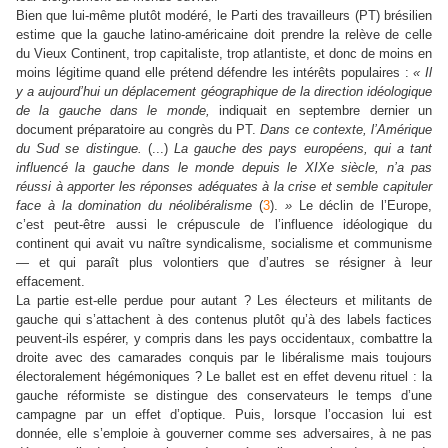
Bien que lui-même plutôt modéré, le Parti des travailleurs (PT) brésilien
estime que la gauche latino-américaine doit prendre la relève de celle
du Vieux Continent, trop capitaliste, trop atlantiste, et donc de moins en
moins légitime quand elle prétend défendre les intérêts populaires :
« Il
y a aujourd’hui un déplacement géographique de la direction idéologique
de la gauche dans le monde,
indiquait en septembre dernier un
document préparatoire au congrès du PT.
Dans ce contexte, l’Amérique
du Sud se distingue.
(...)
La gauche des pays européens, qui a tant
influencé la gauche dans le monde depuis le XIXe siècle, n’a pas
réussi à apporter les réponses adéquates à la crise et semble capituler
face à la domination du néolibéralisme
(
3
).
»
Le déclin de l’Europe,
c’est peut-être aussi le crépuscule de l’influence idéologique du
continent qui avait vu naître syndicalisme, socialisme et communisme
— et qui paraît plus volontiers que d’autres se résigner à leur
effacement.
La partie est-elle perdue pour autant ? Les électeurs et militants de
gauche qui s’attachent à des contenus plutôt qu’à des labels factices
peuvent-ils espérer, y compris dans les pays occidentaux, combattre la
droite avec des camarades conquis par le libéralisme mais toujours
électoralement hégémoniques ? Le ballet est en effet devenu rituel : la
gauche réformiste se distingue des conservateurs le temps d’une
campagne par un effet d’optique. Puis, lorsque l’occasion lui est
donnée, elle s’emploie à gouverner comme ses adversaires, à ne pas