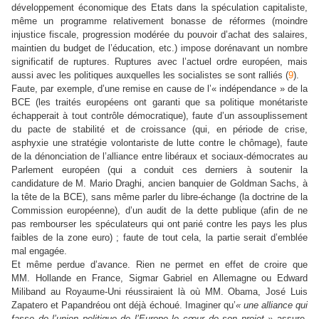
développement économique des Etats dans la spéculation capitaliste,
même un programme relativement bonasse de réformes (moindre
injustice fiscale, progression modérée du pouvoir d’achat des salaires,
maintien du budget de l’éducation, etc.) impose dorénavant un nombre
significatif de ruptures. Ruptures avec l’actuel ordre européen, mais
aussi avec les politiques auxquelles les socialistes se sont ralliés (
9
).
Faute, par exemple, d’une remise en cause de l’« indépendance » de la
BCE (les traités européens ont garanti que sa politique monétariste
échapperait à tout contrôle démocratique), faute d’un assouplissement
du pacte de stabilité et de croissance (qui, en période de crise,
asphyxie une stratégie volontariste de lutte contre le chômage), faute
de la dénonciation de l’alliance entre libéraux et sociaux-démocrates au
Parlement européen (qui a conduit ces derniers à soutenir la
candidature de M. Mario Draghi, ancien banquier de Goldman Sachs, à
la tête de la BCE), sans même parler du libre-échange (la doctrine de la
Commission européenne), d’un audit de la dette publique (afin de ne
pas rembourser les spéculateurs qui ont parié contre les pays les plus
faibles de la zone euro) ; faute de tout cela, la partie serait d’emblée
mal engagée.
Et même perdue d’avance. Rien ne permet en effet de croire que
MM. Hollande en France, Sigmar Gabriel en Allemagne ou Edward
Miliband au Royaume-Uni réussiraient là où MM. Obama, José Luis
Zapatero et Papandréou ont déjà échoué. Imaginer qu’
« une alliance qui
fasse de l’union politique de l’Europe le cœur de son projet »
assure,