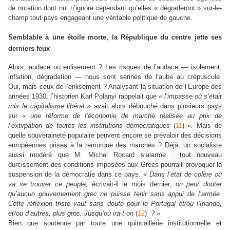
de notation dont nul n’ignore cependant qu’elles « dégraderont » sur-le-
champ tout pays engageant une véritable politique de gauche.
Semblable à une étoile morte,
la République du centre
jette ses
derniers feux
Alors, audace ou enlisement ? Les risques de l’audace — isolement,
inflation, dégradation — nous sont serinés de l’aube au crépuscule.
Oui, mais ceux de l’enlisement ? Analysant la situation de l’Europe des
années 1930, l’historien Karl Polanyi rappelait que
« l’impasse où s’était
mis le capitalisme libéral »
avait alors débouché dans plusieurs pays
sur
« une réforme de l’économie de marché réalisée au prix de
l’extirpation de toutes les institutions démocratiques
(
11
)
».
Mais de
quelle souveraineté populaire peuvent encore se prévaloir des décisions
européennes prises à la remorque des marchés ? Déjà, un socialiste
aussi modéré que M. Michel Rocard s’alarme : tout nouveau
durcissement des conditions imposées aux Grecs pourrait provoquer la
suspension de la démocratie dans ce pays.
« Dans l’état de colère où
va se trouver ce peuple,
écrivait-il le mois dernier,
on peut douter
qu’aucun gouvernement grec ne puisse tenir sans appui de l’armée.
Cette réflexion triste vaut sans doute pour le Portugal et/ou l’Irlande,
et/ou d’autres, plus gros. Jusqu’où ira-t-on
(
12
)
? »
Bien que soutenue par toute une quincaillerie institutionnelle et