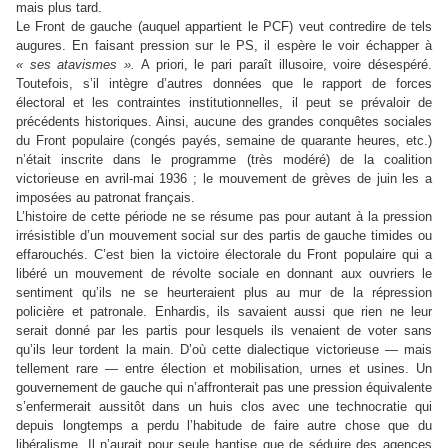
mais plus tard.
Le Front de gauche (auquel appartient le PCF) veut contredire de tels
augures. En faisant pression sur le PS, il espère le voir échapper à
« ses atavismes ».
A priori, le pari paraît illusoire, voire désespéré.
Toutefois, s’il intègre d’autres données que le rapport de forces
électoral et les contraintes institutionnelles, il peut se prévaloir de
précédents historiques. Ainsi, aucune des grandes conquêtes sociales
du Front populaire (congés payés, semaine de quarante heures, etc.)
n’était inscrite dans le programme (très modéré) de la coalition
victorieuse en avril-mai 1936 ; le mouvement de grèves de juin les a
imposées au patronat français.
L’histoire de cette période ne se résume pas pour autant à la pression
irrésistible d’un mouvement social sur des partis de gauche timides ou
effarouchés. C’est bien la victoire électorale du Front populaire qui a
libéré un mouvement de révolte sociale en donnant aux ouvriers le
sentiment qu’ils ne se heurteraient plus au mur de la répression
policière et patronale. Enhardis, ils savaient aussi que rien ne leur
serait donné par les partis pour lesquels ils venaient de voter sans
qu’ils leur tordent la main. D’où cette dialectique victorieuse — mais
tellement rare — entre élection et mobilisation, urnes et usines. Un
gouvernement de gauche qui n’affronterait pas une pression équivalente
s’enfermerait aussitôt dans un huis clos avec une technocratie qui
depuis longtemps a perdu l’habitude de faire autre chose que du
libéralisme. Il n’aurait pour seule hantise que de séduire des agences