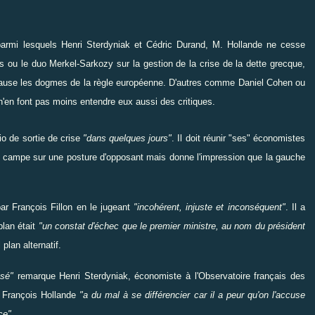
parmi lesquels Henri Sterdyniak et Cédric Durand, M. Hollande ne cesse
ou le duo Merkel-Sarkozy sur la gestion de la crise de la dette grecque,
use les dogmes de la règle européenne. D'autres comme Daniel Cohen ou
n'en font pas moins
entendre
eux aussi des critiques.
io de sortie de crise
"dans quelques jours"
. Il doit
réunir
"ses" économistes
il campe sur une posture d'opposant mais donne l'impression que la gauche
par
François Fillon
en le jugeant
"incohérent, injuste et inconséquent"
. Il a
plan était
"un constat d'échec que le premier ministre, au nom du président
plan alternatif.
sé"
remarque Henri Sterdyniak, économiste à l'Observatoire français des
 François Hollande
"
a du mal à se
différencier
car il a peur qu'on l'accuse
nce
"
.