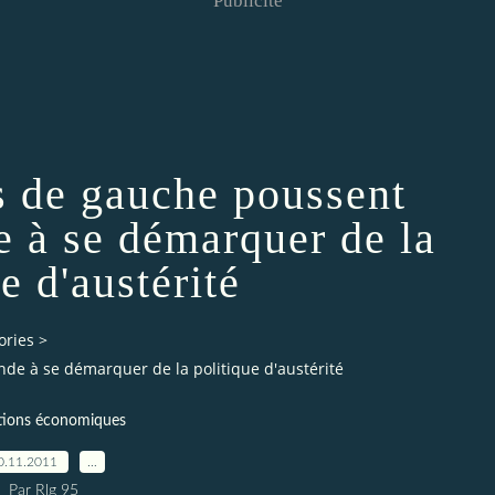
Publicité
s de gauche poussent
e à se démarquer de la
e d'austérité
ories
>
de à se démarquer de la politique d'austérité
ions économiques
0.11.2011
…
Par Rlg 95