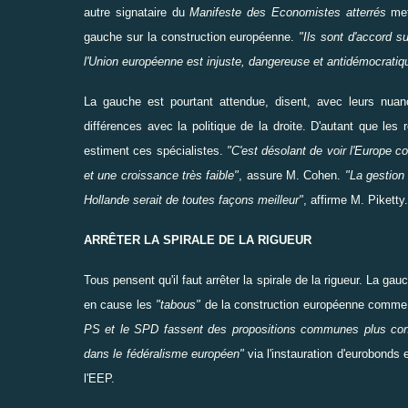
autre signataire du
Manifeste des Economistes atterrés
met
gauche sur la construction européenne.
"Ils sont d'accord su
l'Union européenne est injuste, dangereuse et antidémocratiq
La gauche est pourtant attendue, disent, avec leurs nuan
différences avec la politique de la droite. D'autant que les
estiment ces spécialistes.
"C'est désolant de
voir
l'Europe
co
et une croissance très faible"
, assure M. Cohen.
"La gestion
Hollande serait de toutes façons meilleur"
, affirme M. Piketty.
ARRÊTER LA SPIRALE DE LA RIGUEUR
Tous pensent qu'il faut
arrêter
la spirale de la rigueur. La gau
en cause les
"tabous"
de la construction européenne comme le
PS et le SPD fassent des propositions communes plus con
dans le fédéralisme européen"
via l'instauration d'eurobonds 
l'EEP.