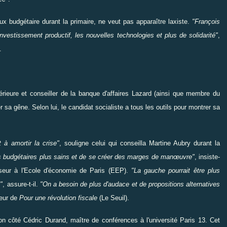
x budgétaire durant la primaire, ne veut pas
apparaître
laxiste.
"François
investissement productif, les nouvelles technologies et plus de solidarité
"
,
.
érieure et
conseiller
de la banque d'affaires Lazard (ainsi que membre du
r
sa gêne. Selon lui, le candidat socialiste a tous les outils pour
montrer
sa
nt à
amortir
la crise"
, souligne celui qui conseilla Martine Aubry durant la
 budgétaires plus sains et de se
créer
des marges de manœuvre"
, insiste-
esseur à l'Ecole d'économie de Paris (EEP).
"La gauche pourrait
être
plus
"
, assure-t-il.
"On a besoin de plus d'audace et de propositions alternatives
teur de
Pour une révolution fiscale
(Le Seuil).
son côté
Cédric Durand
, maître de conférences à l'université Paris 13. Cet