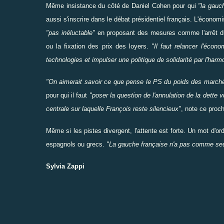
Même insistance du côté de
Daniel Cohen
pour qui
"la gauc
aussi s'
inscrire
dans le débat présidentiel français. L'économ
"pas inéluctable"
en proposant des mesures comme l'arrêt du
ou la fixation des prix des loyers.
"Il faut
relancer
l'économ
technologies et
impulser
une politique de solidarité par l'harm
"On aimerait
savoir
ce que pense le PS du poids des marchés 
pour qui il faut
"poser la question de l'annulation de la dette 
centrale sur laquelle François reste silencieux"
, note ce proc
Même si les pistes divergent, l'attente est forte. Un mot d'o
espagnols ou grecs.
"La gauche française n'a pas comme seu
Sylvia Zappi