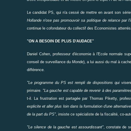
Le candidat PS, qui n'a cessé de
mettre
en avant son sérieu
Hollande
n'ose pas
promouvoir
sa politique de relance par l'
continue le cofondateur du collectif des Economistes atterrés
"ON A BESOIN DE PLUS D'AUDACE"
Daniel Cohen, professeur d'économie à l'Ecole normale sup
conseil de surveillance du
Monde
), a lui aussi du mal à
cache
différence.
"Le programme du PS est rempli de dispositions qui vise
primaire.
"La gauche est capable de
revenir
à des paramètres
t-il. La frustration est partagée par Thomas Piketty, prof
explicite et
aller
plus loin dans la formulation d'une alternative
de la part du PS"
, insiste ce spécialiste de la fiscalité, co-au
"Le silence de la gauche est assourdissant"
, constate de 