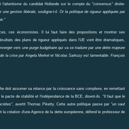
 l'attentisme du candidat Hollande sur le compte du
"consensus"
droite-
r une gestion libérale
, souligne-t-il.
Or la politique de rigueur appliquée par
ue."
ces, ces économistes. Il lui faut
faire
des propositions et
montrer
ses
 résultats des plans de rigueur appliqués dans l'UE vont
être
dramatiques,
nverger
vers une purge budgétaire qui va se
traduire
par une dette majeure
 de la crise par
Angela Merkel
et
Nicolas Sarkozy
est lamentable. François
che doit
assumer
sa relance par la croissance sans complexe, en remettant
 pacte de stabilité et l'indépendance de la BCE, disent-ils.
"Il faut que le
crètes"
, avertit
Thomas Piketty
. Cette autre politique passe par
"un saut
et la création d'une Agence de la dette européenne, défend le professeur de