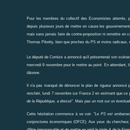
Pour les membres du
collectif des Economistes atterrés
, 
depuis plusieurs jours de
mettre
en cause les gouvernements 
mais sans jamais
faire
de contre-proposition ni
remettre
en ca
Thomas Piketty, bien que proches du PS et moins radicaux, 
Le député de Corrèze a annoncé qu'il présenterait son scénar
mercredi 9 novembre pour le
mettre
au point. En attendant, 
tâtonne.
Il n'a pas manqué de
dénoncer
le plan de rigueur annoncé 
renchéri, lundi 7 novembre sur France 2 en estimant que ce 
de la République, a dressé"
. Mais pas un mot sur un éventuel 
Cette hésitation commence à se
voir
.
"Le PS est embarras
conjonctures économiques (OFCE). Aux yeux du chercheur,
d'
être
irresponsable et de
mettre
en péril le triple A de la Fra