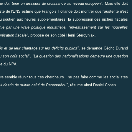
he doit
tenir
un discours de croissance au niveau européen"
. Mais elle doit
iste de l'ENS estime que François Hollande doit
montrer
que l'austérité n'est
 soutien aux heures supplémentaires, la suppression des niches fiscales
ie par une vraie politique industrielle, l'investissement sur les nouvelles
onisation fiscale"
, propose de son côté
Henri Sterdyniak
.
et de leur chantage sur les déficits publics"
, se demande Cédric Durand
vu son coût social"
.
"La question des nationalisations demeure une question
he du NPA.
rdre semble
réunir
tous ces chercheurs : ne pas
faire
comme les socialistes
l destin de
suivre
celui de Papandréou"
, résume ainsi Daniel Cohen.