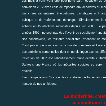
Les mois à venir vont être pour notre parti l’occasion de d
pouvoir en 2012 avec celle de répondre aux désordres du mo
Les crises alimentaires, énergétiques, climatiques et finan
publique et de maîtrise des échanges. Simultanément la s
échecs en 15 élections nationales depuis juin 2006). Le p
années 1990 - ne peut pas être l'avenir du socialisme français
Nos concitoyens, les militants socialistes, attendent un me
C’est parce que nous savons le monde complexe et l’avenir 
des ambitions personnelles dont on ne distingue pas les diffé
L’élection de 2007 est l’aboutissement d’une défaite culturel
Sarkozy, une France où les inégalités sociales se seront c
affaiblis.
Il est temps aujourd’hui pour les socialistes de forger les id
hauteur de nos ambitions.
La modernité, c’est 
et construire l