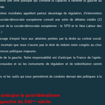
éfinir une offre politique qui combine la capacité à ramener la gauche au
nde.
cières mondiales appellent partout davantage de régulation, d’intervention
ociale-démocratie européenne connaît une série de défaites inédite (13
assé de la sociale-démocratie européenne - le SPD et le
New Labour
des
 !
ssage d’espoir face aux atteintes portées par la droite au contrat social.
incertain que nous n’avons pas le droit de réduire notre congrès au choc
rences politiques majeures.
le de la gauche. Notre responsabilité est d’anticiper la France de l’après-
reusées et où les instruments de régulation et de redistribution seront
ées et les outils qui nous permettront de conduire demain des politiques à la
anticiper le post-libéralisme
a gauche du XXI
s
iècle.
ème