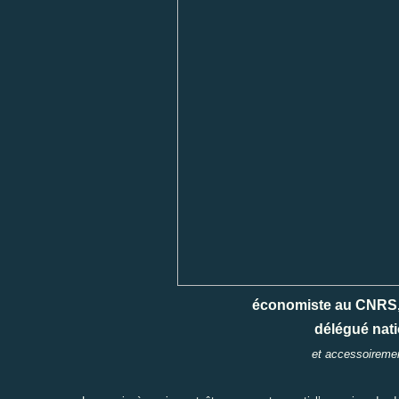
économiste au CNRS, p
délégué natio
et accessoiremen