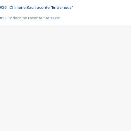
#26 : Chimène Badi raconte "Entre nous"
#25 : Indochine raconte "3e sexe"
#24 : Zaho raconte "C'est chelou"
#23 : Patrick Bruel raconte "Au café des délices"
#22 : Kyo raconte "Le chemin"
#21 : Nolwenn Leroy raconte "Cassé"
#20 : Patrick Hernandez raconte "Born to be alive"
#19 : Lorie raconte "Près de moi"
#18 : Michael Jones raconte "A nos actes manqués" (avec Jean-Jacque
#17 : Khaled raconte "Aïcha"
#16 : Corneille raconte "Parce qu'on vient de loin"
#15 : Indochine raconte "L'aventurier"